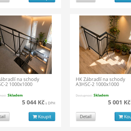
ábradlí na schody
HK Zábradlí na schody
C-2 1000x1000
A3HSC-2 1000x1000
Skladem
Skladem
nost:
Dostupnost:
5 044 Kč
5 001 Kč
s DPH
ail
Koupit
Detail
Kou