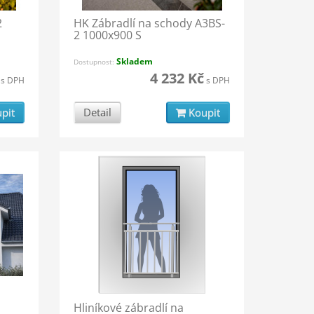
2
HK Zábradlí na schody A3BS-
2 1000x900 S
Skladem
Dostupnost:
4 232 Kč
s DPH
s DPH
pit
Detail
Koupit
Hliníkové zábradlí na