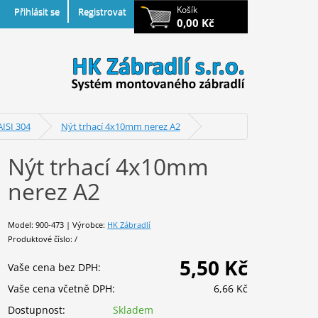
Košík
Přihlásit se
Registrovat
0,00 Kč
ISI 304
Nýt trhací 4x10mm nerez A2
Nýt trhací 4x10mm
nerez A2
Model: 900-473 | Výrobce:
HK Zábradlí
Produktové číslo: /
5,50 Kč
Vaše cena bez DPH:
Vaše cena včetně DPH:
6,66 Kč
Dostupnost:
Skladem