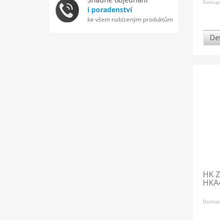
Dostup
i poradenství
ke všem nabízeným produktům
Det
HK Z
HKA4
Dostup