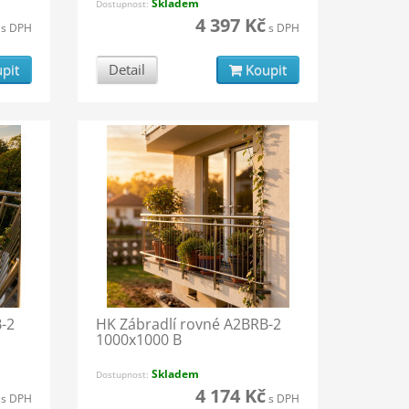
Skladem
Dostupnost:
4 397 Kč
s DPH
s DPH
pit
Detail
Koupit
-2
HK Zábradlí rovné A2BRB-2
1000x1000 B
Skladem
Dostupnost:
4 174 Kč
s DPH
s DPH