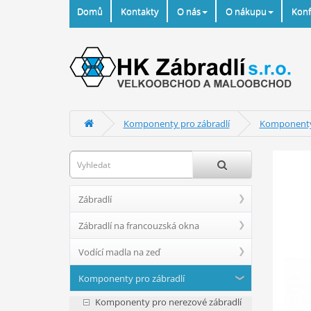
Domů
Kontakty
O nás
O nákupu
Konf
Komponenty pro zábradlí
Komponenty 
Zábradlí
Zábradlí na francouzská okna
Vodící madla na zeď
Komponenty pro zábradlí
Komponenty pro nerezové zábradlí