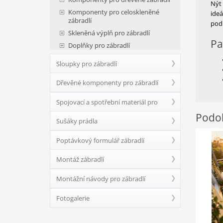
Nýt 
Komponenty pro celoskleněné
ideá
zábradlí
pod
Skleněná výplň pro zábradlí
Pa
Doplňky pro zábradlí
Sloupky pro zábradlí
Dřevěné komponenty pro zábradlí
Spojovací a spotřební materiál pro
Podob
Sušáky prádla
zábradlí
Poptávkový formulář zábradlí
Montáž zábradlí
Montážní návody pro zábradlí
Fotogalerie