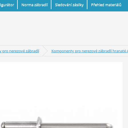
igurátor
Norma zábradlí
Sledování zásilky
Přehled materiálů
pro nerezové zábradlí
Komponenty pro nerezové zábradlí hranaté A