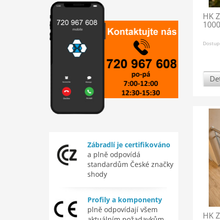
HK Z
1000
Dostup
Det
Zábradlí je certifikováno
a plně odpovídá
standardům České značky
shody
Profily a komponenty
plně odpovídají všem
HK Z
aktuálním požadavkům