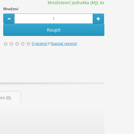
Množstevní jednotka (MJ):
ks
Množství
Koupit
0 recenzí
/
Napsat recenzi
ní (0)