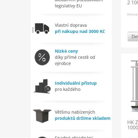
2 10
legislativy EU
Dostup
Vlastní doprava
při nákupu nad 3000 Kč
Det
Nízké ceny
díky přímé cestě od
výrobce
Individuální přístup
pro každého
Většinu nabízených
produktů držíme skladem
HK Z
1000
Snadné objednání