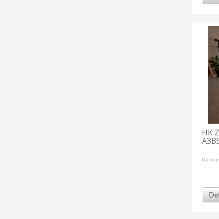
HK Z
A3BS
Dostup
Det