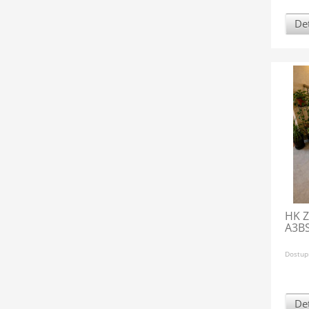
Det
HK Z
A3BS
Dostup
Det