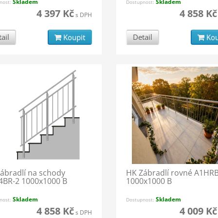
Skladem
Skladem
nost:
Dostupnost:
4 397 Kč
4 858 Kč
s DPH
ail
Koupit
Detail
Kou
ábradlí na schody
HK Zábradlí rovné A1HRB
BR-2 1000x1000 B
1000x1000 B
Skladem
Skladem
nost:
Dostupnost:
4 858 Kč
4 009 Kč
s DPH