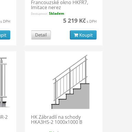
Francouzské okno HKFR7,
Imitace nerez
Skladem
Dostupnost:
5 219 Kč
s DPH
s DPH
pit
Detail
Koupit
BR-2
HK Zábradlí na schody
HKA3HS-2 1000x1000 B