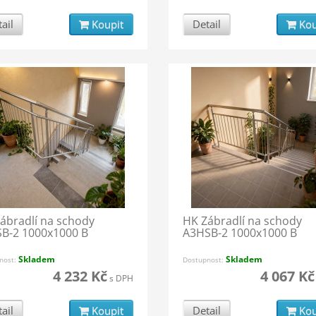
ail
Koupit
Detail
Kou
ábradlí na schody
HK Zábradlí na schody
B-2 1000x1000 B
A3HSB-2 1000x1000 B
Skladem
Skladem
nost:
Dostupnost:
4 232 Kč
4 067 Kč
s DPH
ail
Koupit
Detail
Kou