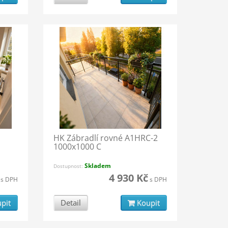
HK Zábradlí rovné A1HRC-2
1000x1000 C
Skladem
Dostupnost:
4 930 Kč
s DPH
s DPH
pit
Detail
Koupit