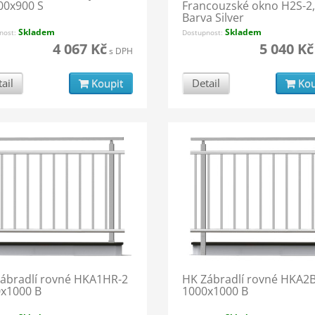
00x900 S
Francouzské okno H2S-2,
Barva Silver
Skladem
Skladem
nost:
Dostupnost:
4 067 Kč
5 040 Kč
s DPH
ail
Koupit
Detail
Kou
ábradlí rovné HKA1HR-2
HK Zábradlí rovné HKA2
x1000 B
1000x1000 B