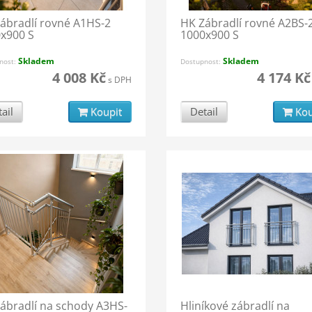
ábradlí rovné A1HS-2
HK Zábradlí rovné A2BS-
x900 S
1000x900 S
Skladem
Skladem
nost:
Dostupnost:
4 008 Kč
4 174 Kč
s DPH
ail
Koupit
Detail
Kou
ábradlí na schody A3HS-
Hliníkové zábradlí na