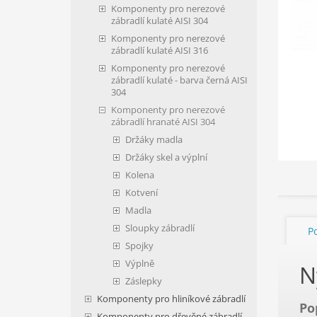
Komponenty pro nerezové
zábradlí kulaté AISI 304
Komponenty pro nerezové
zábradlí kulaté AISI 316
Komponenty pro nerezové
zábradlí kulaté - barva černá AISI
304
Komponenty pro nerezové
zábradlí hranaté AISI 304
Držáky madla
Držáky skel a výplní
Kolena
Kotvení
Madla
Sloupky zábradlí
P
Spojky
Výplně
N
Záslepky
Komponenty pro hliníkové zábradlí
Po
Komponenty pro dřevěné zábradlí