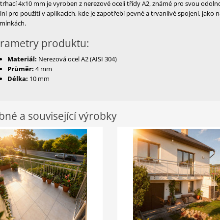
trhací 4x10 mm je vyroben z nerezové oceli třídy A2, známé pro svou odolno
lní pro použití v aplikacích, kde je zapotřebí pevné a trvanlivé spojení, jak
mínkách.
rametry produktu:
Materiál:
Nerezová ocel A2 (AISI 304)
Průměr:
4 mm
Délka:
10 mm
né a související výrobky