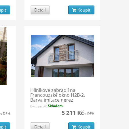
pit
Detail
Koupit
Hliníkové zábradlí na
Francouzské okno H2B-2,
Barva imitace nerez
Skladem
Dostupnost:
5 211 Kč
s DPH
s DPH
pit
Detail
Koupit