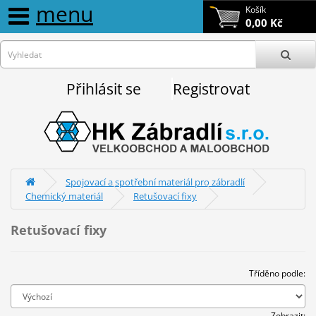
menu
Košík
0,00 Kč
Přihlásit se
Registrovat
Spojovací a spotřební materiál pro zábradlí
Chemický materiál
Retušovací fixy
Retušovací fixy
Tříděno podle:
Zobrazit: