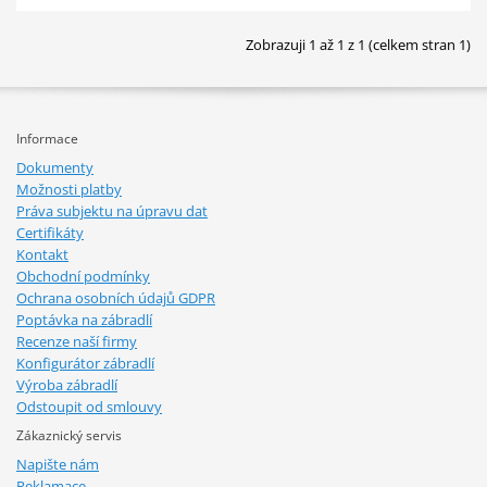
Zobrazuji 1 až 1 z 1 (celkem stran 1)
Informace
Dokumenty
Možnosti platby
Práva subjektu na úpravu dat
Certifikáty
Kontakt
Obchodní podmínky
Ochrana osobních údajů GDPR
Poptávka na zábradlí
Recenze naší firmy
Konfigurátor zábradlí
Výroba zábradlí
Odstoupit od smlouvy
Zákaznický servis
Napište nám
Reklamace