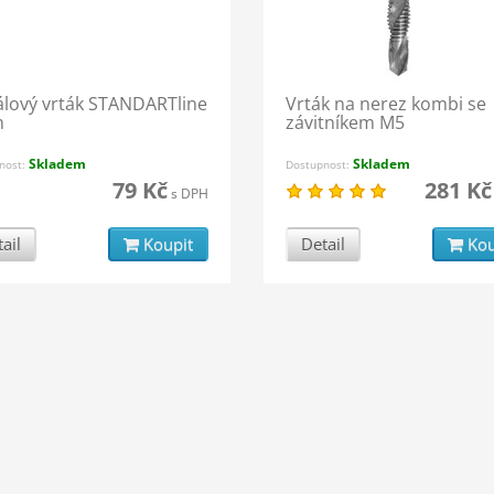
álový vrták STANDARTline
Vrták na nerez kombi se
m
závitníkem M5
Skladem
Skladem
nost:
Dostupnost:
79 Kč
281 Kč
s DPH
ail
Koupit
Detail
Kou