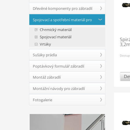
Dřevěné komponenty pro zábradlí
Spojovací a spotřební materiál pro
Chemický materiál
zábradlí
Spojovací materiál
Spir
3,2
Vrtáky
Sušáky prádla
Dostup
Poptávkový formulář zábradlí
Det
Montáž zábradlí
Montážní návody pro zábradlí
Fotogalerie