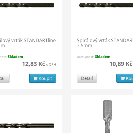
álový vrták STANDARTline
Spirálový vrták STANDAR
mm
3,5mm
Skladem
Skladem
nost:
Dostupnost:
12,83 Kč
10,89 Kč
s DPH
ail
Koupit
Detail
Kou