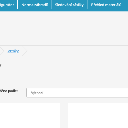
igurátor
Norma zábradlí
Sledování zásilky
Přehled materiálů
Vrtáky
y
děno podle: