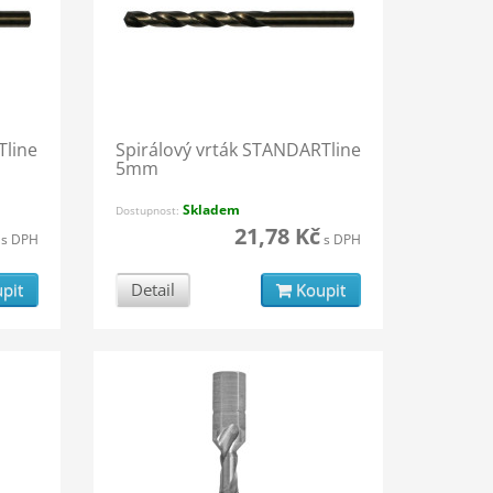
Tline
Spirálový vrták STANDARTline
5mm
Skladem
Dostupnost:
21,78 Kč
s DPH
s DPH
pit
Detail
Koupit