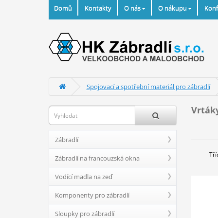
Domů
Kontakty
O nás
O nákupu
Konf
Spojovací a spotřební materiál pro zábradlí
Vrták
Zábradlí
Tří
Zábradlí na francouzská okna
Vodící madla na zeď
Komponenty pro zábradlí
Sloupky pro zábradlí