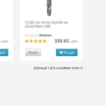
Vrták na nerez kombi se
závitníkem M8
Skladem
Dostupnost:
330 Kč
s DPH
s DPH
pit
Detail
Koupit
Zobrazuji 1 až 6 z 6 (celkem stran 1)