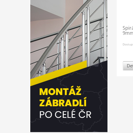
Spir
9m
Dostup
Det