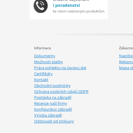
i poradenství
ke všem nabízeným produktům
Informace
Zákaznic
Dokumenty
Napišt
Možnosti platby
Reklam
Práva subjektu na úpravu dat
Mapa s
Certifikáty
Kontakt
Obchodní podmínky
Ochrana osobních údajů GDPR
Poptávka na zábradlí
Recenze naší firmy
Konfigurátor zábradlí
Výroba zábradlí
Odstoupit od smlouvy