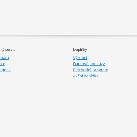
ký servis
Doplňky
e nám
Výrobci
ace
Dárkové poukazy
tránek
Partneský program
Akční nabídka