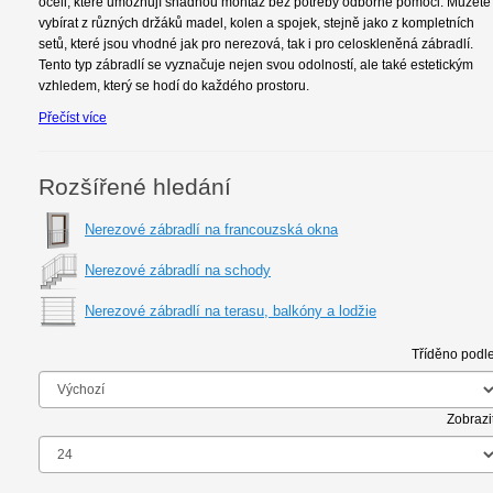
oceli, které umožňují snadnou montáž bez potřeby odborné pomoci. Můžete
vybírat z různých držáků madel, kolen a spojek, stejně jako z kompletních
setů, které jsou vhodné jak pro nerezová, tak i pro celoskleněná zábradlí.
Tento typ zábradlí se vyznačuje nejen svou odolností, ale také estetickým
vzhledem, který se hodí do každého prostoru.
Přečíst více
Rozšířené hledání
Nerezové zábradlí na francouzská okna
Nerezové zábradlí na schody
Nerezové zábradlí na terasu, balkóny a lodžie
Tříděno podle
Zobrazit