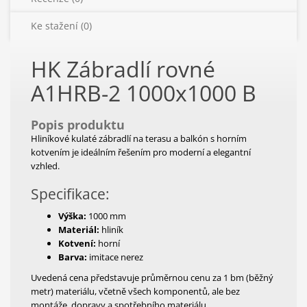
Ke stažení (0)
HK Zábradlí rovné
A1HRB-2 1000x1000 B
Popis produktu
Hliníkové kulaté zábradlí na terasu a balkón s horním
kotvením je ideálním řešením pro moderní a elegantní
vzhled.
Specifikace:
Výška:
1000 mm
Materiál:
hliník
Kotvení:
horní
Barva:
imitace nerez
Uvedená cena představuje průměrnou cenu za 1 bm (běžný
metr) materiálu, včetně všech komponentů, ale bez
montáže, dopravy a spotřebního materiálu.