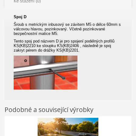
Ke stažení (0)
Spoj D
Šroub s metrickým inbusový se závitem M5 o délce 60mm s
válcovou hlavou, pozinkovaný. Včetně pozinkované
bezpečnostní matice M5.
Tento spoj pod názvem D je pro spojení podélných profilů
KS(KB)2210 ke sloupku KS(KB)2406 , následně je spoj
zakryt pérem do drážky KS(KB)2201.
Podobné a související výrobky