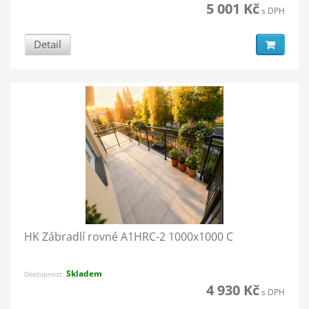
5 001 Kč
s DPH
Detail
HK Zábradlí rovné A1HRC-2 1000x1000 C
Skladem
Dostupnost:
4 930 Kč
s DPH