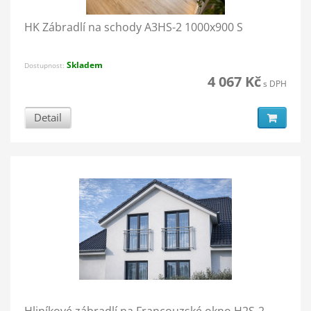
HK Zábradlí na schody A3HS-2 1000x900 S
Skladem
Dostupnost:
4 067 Kč
s DPH
Detail
Hliníkové zábradlí na Francouzské okno H2S-2,