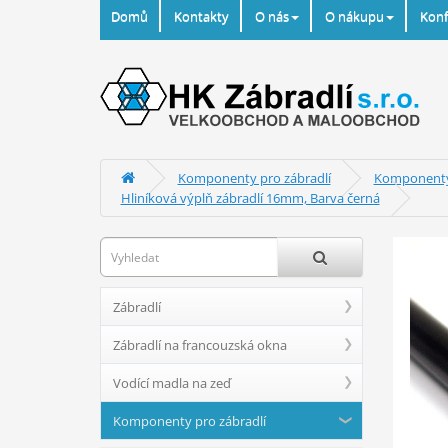
Domů
Kontakty
O nás
O nákupu
Konf
Komponenty pro zábradlí
Komponenty 
Hliníková výplň zábradlí 16mm, Barva černá
Zábradlí
Zábradlí na francouzská okna
Vodící madla na zeď
Komponenty pro zábradlí