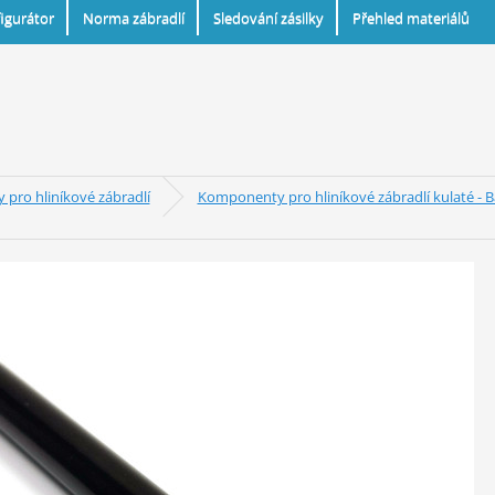
igurátor
Norma zábradlí
Sledování zásilky
Přehled materiálů
pro hliníkové zábradlí
Komponenty pro hliníkové zábradlí kulaté - 