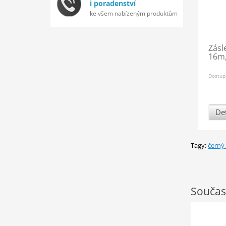
i poradenství
ke všem nabízeným produktům
Zásl
16m,
Dostup
Det
Tagy:
černý
Součas