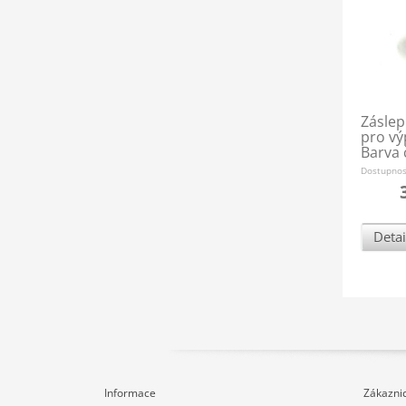
Záslep
pro vý
Barva 
Dostupno
Detai
Informace
Zákaznic