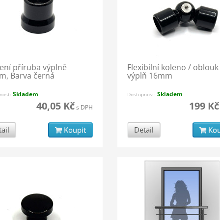
ení příruba výplně
Flexibilní koleno / oblouk
, Barva černá
výplň 16mm
Skladem
Skladem
nost:
Dostupnost:
40,05 Kč
199 Kč
s DPH
ail
Koupit
Detail
Kou