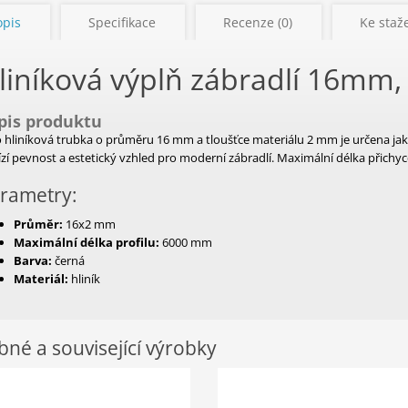
opis
Specifikace
Recenze (0)
Ke staže
liníková výplň zábradlí 16mm,
pis produktu
 hliníková trubka o průměru 16 mm a tloušťce materiálu 2 mm je určena ja
zí pevnost a estetický vzhled pro moderní zábradlí. Maximální délka přichy
rametry:
Průměr:
16x2 mm
Maximální délka profilu:
6000 mm
Barva:
černá
Materiál:
hliník
né a související výrobky