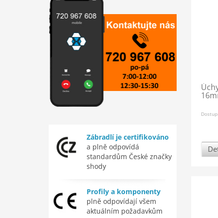
Úchy
16mm
Dostup
Zábradlí je certifikováno
a plně odpovídá
Det
standardům České značky
shody
Profily a komponenty
plně odpovídají všem
aktuálním požadavkům