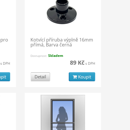
 pro
Kotvící příruba výplně 16mm
přímá, Barva černá
Skladem
Dostupnost:
89 Kč
s DPH
s DPH
pit
Detail
Koupit