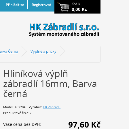
Košík
Přihlásit se
Registrovat
0,00 Kč
Barva Černá
Výplně a příčky
Hliníková výplň
zábradlí 16mm, Barva
černá
Model: KC2204 | Výrobce:
HK Zábradlí
Produktové číslo: /
97,60 Kč
Vaše cena bez DPH: