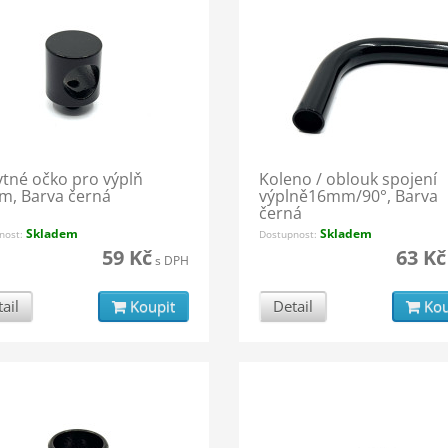
tné očko pro výplň
Koleno / oblouk spojení
, Barva černá
výplně16mm/90°, Barva
černá
Skladem
Skladem
nost:
Dostupnost:
59 Kč
63 Kč
s DPH
ail
Koupit
Detail
Kou