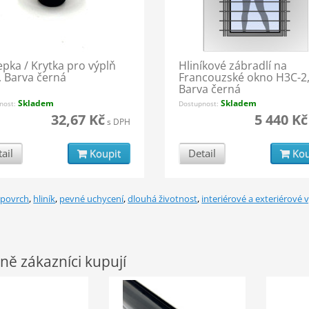
epka / Krytka pro výplň
Hliníkové zábradlí na
 Barva černá
Francouzské okno H3C-2
Barva černá
Skladem
Skladem
nost:
Dostupnost:
32,67 Kč
5 440 Kč
s DPH
ail
Koupit
Detail
Kou
 povrch
,
hliník
,
pevné uchycení
,
dlouhá životnost
,
interiérové a exteriérové v
ně zákazníci kupují