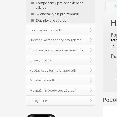
Komponenty pro celoskleněné
P
zábradlí
Skleněná výplň pro zábradlí
H
Doplňky pro zábradlí
Sloupky pro zábradlí
Po
Dřevěné komponenty pro zábradlí
Tato
nabí
Spojovací a spotřební materiál pro
Pa
Sušáky prádla
zábradlí
Poptávkový formulář zábradlí
Montáž zábradlí
Montážní návody pro zábradlí
Podob
Fotogalerie