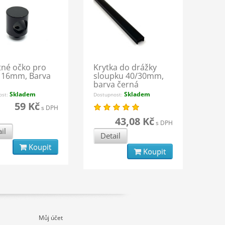
né očko pro
Krytka do drážky
 16mm, Barva
sloupku 40/30mm,
á
barva černá
Skladem
Skladem
ost:
Dostupnost:
59 Kč
s DPH
43,08 Kč
s DPH
il
Detail
Koupit
Koupit
Můj účet