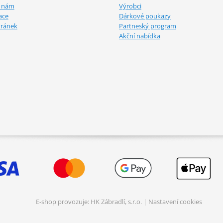
e nám
Výrobci
ace
Dárkové poukazy
tránek
Partneský program
Akční nabídka
E-shop provozuje: HK Zábradlí, s.r.o. |
Nastavení cookies