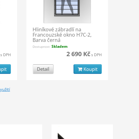
Hliníkové zábradlí na
,
Francouzské okno H7C-2,
Barva černá
Skladem
Dostupnost:
2 690 Kč
s DPH
s DPH
pit
Detail
Koupit
yužití