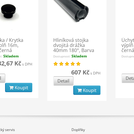
ka / Krytka
Hliníková stojka
Úchyt
plň 16m,
dvojitá drážka
výplň
černá
40mm 180°, Barva
čern
černá
Skladem
Skladem
st:
Dostupnost:
Dostupn
32,67 Kč
s DPH
607 Kč
s DPH
l
Deta
Detail
Koupit
Koupit
ký servis
Doplňky