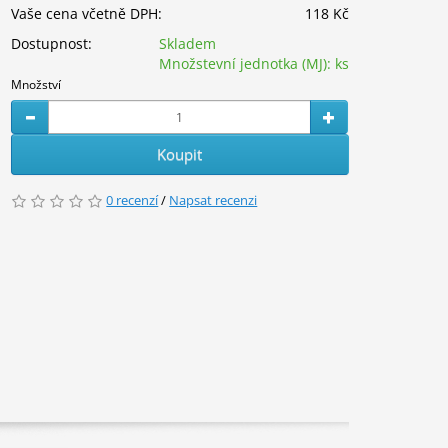
Vaše cena včetně DPH:
118 Kč
Dostupnost:
Skladem
Množstevní jednotka (MJ):
ks
Množství
Koupit
0 recenzí
/
Napsat recenzi