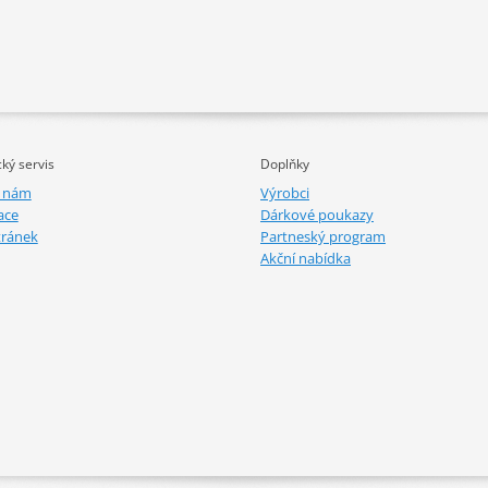
ký servis
Doplňky
e nám
Výrobci
ace
Dárkové poukazy
tránek
Partneský program
Akční nabídka