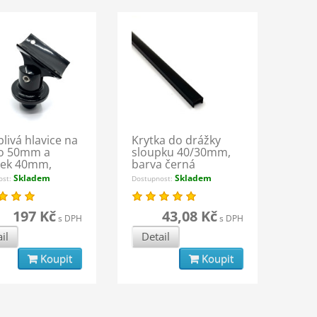
livá hlavice na
Krytka do drážky
o 50mm a
sloupku 40/30mm,
pek 40mm,
barva černá
 černá
Skladem
Skladem
ost:
Dostupnost:
197 Kč
43,08 Kč
s DPH
s DPH
il
Detail
Koupit
Koupit