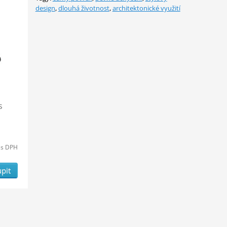
design
,
dlouhá životnost
,
architektonické využití
s
s DPH
pit