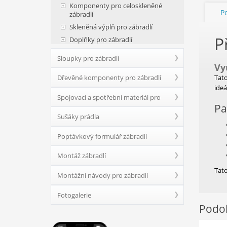
Komponenty pro celoskleněné
P
zábradlí
Skleněná výplň pro zábradlí
P
Doplňky pro zábradlí
Sloupky pro zábradlí
Vy
Dřevěné komponenty pro zábradlí
Tato
ideá
Spojovací a spotřební materiál pro
Pa
Sušáky prádla
zábradlí
Poptávkový formulář zábradlí
Montáž zábradlí
Tato
Montážní návody pro zábradlí
Fotogalerie
Podob