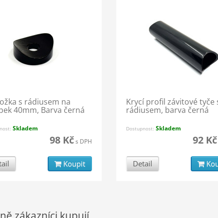
ožka s rádiusem na
Krycí profil závitové tyče 
pek 40mm, Barva černá
rádiusem, barva černá
Skladem
Skladem
nost:
Dostupnost:
98 Kč
92 Kč
s DPH
ail
Koupit
Detail
Kou
ně zákazníci kupují