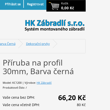
Košík
Přihlásit se
Registrovat
0,00 Kč
Barva Černá
Dekorační prvky
Příruba na profil
30mm, Barva černá
Model: KC1200 | Výrobce:
HK Zábradlí
Produktové číslo: /
66,20 Kč
Vaše cena bez DPH:
Vaše cena včetně DPH:
80 Kč