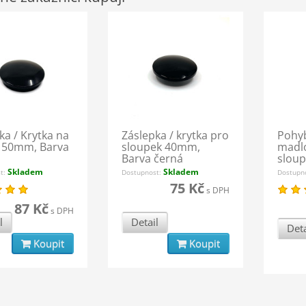
ka / Krytka na
Záslepka / krytka pro
Pohyb
 50mm, Barva
sloupek 40mm,
madl
Barva černá
slou
Barva
Skladem
Skladem
st:
Dostupnost:
Dostupn
75 Kč
s DPH
87 Kč
s DPH
l
Detail
Deta
Koupit
Koupit