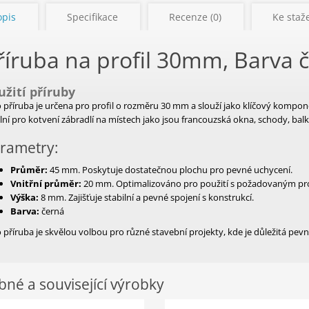
opis
Specifikace
Recenze (0)
Ke staže
říruba na profil 30mm, Barva 
užití příruby
 příruba je určena pro profil o rozměru 30 mm a slouží jako klíčový kompon
lní pro kotvení zábradlí na místech jako jsou francouzská okna, schody, ba
rametry:
Průměr:
45 mm. Poskytuje dostatečnou plochu pro pevné uchycení.
Vnitřní průměr:
20 mm. Optimalizováno pro použití s požadovaným pro
Výška:
8 mm. Zajišťuje stabilní a pevné spojení s konstrukcí.
Barva:
černá
 příruba je skvělou volbou pro různé stavební projekty, kde je důležitá pevno
né a související výrobky