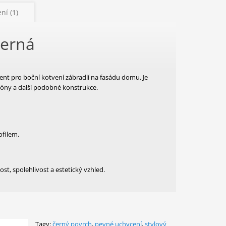
ní (1)
černá
ent pro boční kotvení zábradlí na fasádu domu. Je
lkóny a další podobné konstrukce.
filem.
st, spolehlivost a estetický vzhled.
Tagy:
černý povrch
,
pevné uchycení
,
stylový