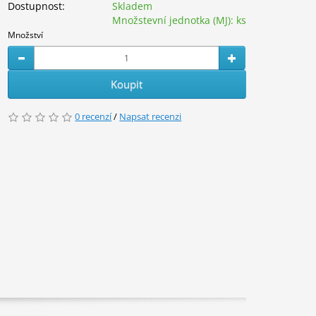
Dostupnost:
Skladem
Množstevní jednotka (MJ):
ks
Množství
Koupit
0 recenzí
/
Napsat recenzi