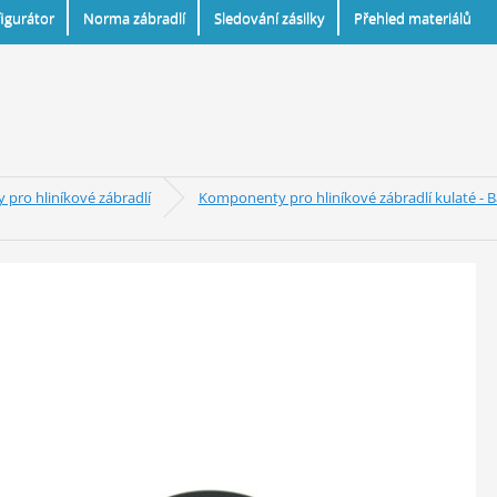
igurátor
Norma zábradlí
Sledování zásilky
Přehled materiálů
pro hliníkové zábradlí
Komponenty pro hliníkové zábradlí kulaté - 