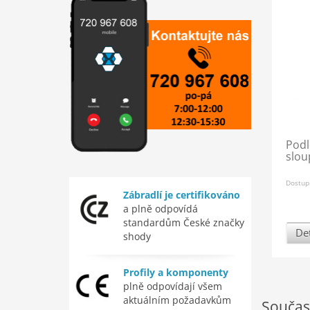
Podl
slou
Dostup
Zábradlí je certifikováno
a plně odpovídá
standardům České značky
Det
shody
Profily a komponenty
plně odpovídají všem
aktuálním požadavkům
Součas