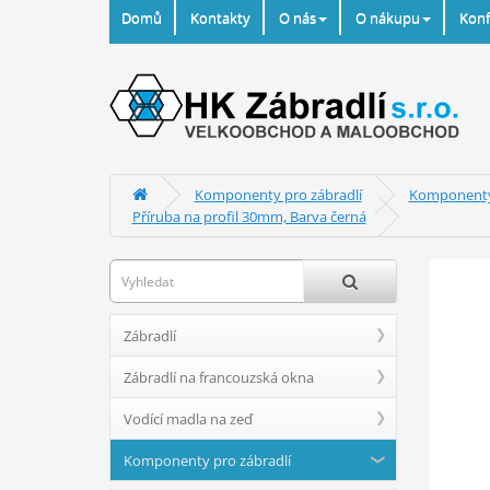
Domů
Kontakty
O nás
O nákupu
Konf
Komponenty pro zábradlí
Komponenty 
Příruba na profil 30mm, Barva černá
Zábradlí
Zábradlí na francouzská okna
Vodící madla na zeď
Komponenty pro zábradlí