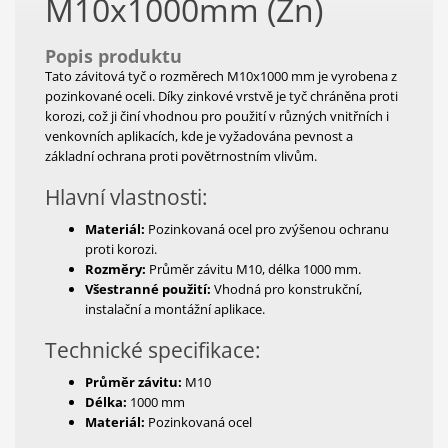
M10x1000mm (Zn)
Popis produktu
Tato závitová tyč o rozměrech M10x1000 mm je vyrobena z
pozinkované oceli. Díky zinkové vrstvě je tyč chráněna proti
korozi, což ji činí vhodnou pro použití v různých vnitřních i
venkovních aplikacích, kde je vyžadována pevnost a
základní ochrana proti povětrnostním vlivům.
Hlavní vlastnosti:
Materiál:
Pozinkovaná ocel pro zvýšenou ochranu
proti korozi.
Rozměry:
Průměr závitu M10, délka 1000 mm.
Všestranné použití:
Vhodná pro konstrukční,
instalační a montážní aplikace.
Technické specifikace:
Průměr závitu:
M10
Délka:
1000 mm
Materiál:
Pozinkovaná ocel