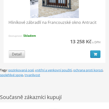
Hliníkové zábradlí na Francouzské okno Antracit
Skladem
Dostupnost:
13 258 Kč
s DPH
Detail
Tagy:
pozinkovaná ocel
,
vnitřní a venkovní použití
,
ochrana proti korozi
,
spolehlivé spoje
,
trvanlivost
Současně zákazníci kupují