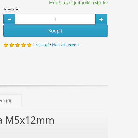
Množstevní jednotka (MJ):
ks
Množství
Koupit
1 recenzí
/
Napsat recenzi
ní (0)
ava M5x12mm