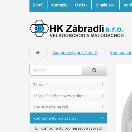
Domů
Kontakty
O nás
O nákupu
Konf
Komponenty pro zábradlí
Komponenty 
Zábradlí
Zábradlí na francouzská okna
Vodící madla na zeď
Komponenty pro zábradlí
Komponenty pro nerezové zábradlí