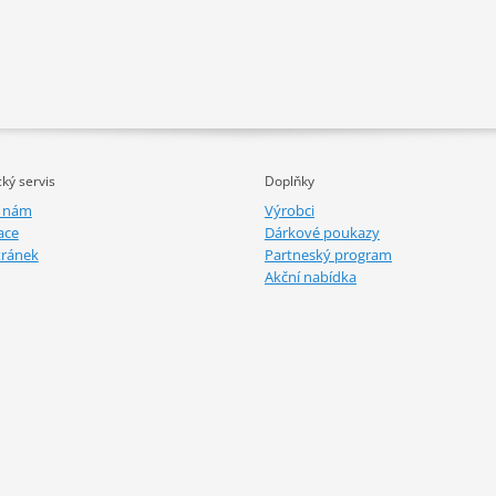
ký servis
Doplňky
e nám
Výrobci
ace
Dárkové poukazy
tránek
Partneský program
Akční nabídka