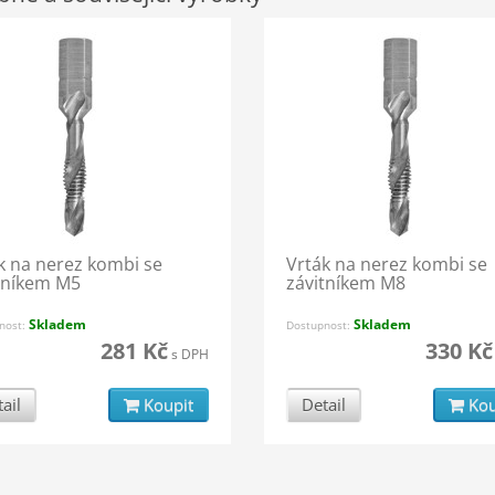
k na nerez kombi se
Vrták na nerez kombi se
tníkem M5
závitníkem M8
Skladem
Skladem
nost:
Dostupnost:
281 Kč
330 Kč
s DPH
ail
Koupit
Detail
Kou