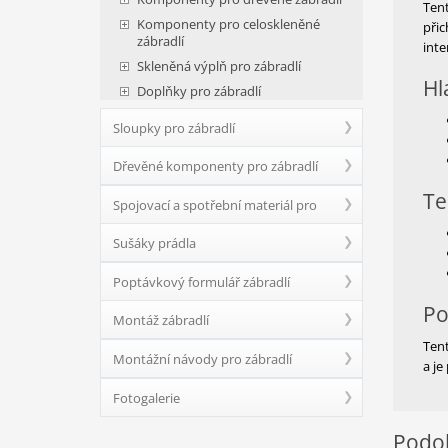
Tent
Komponenty pro celoskleněné
přic
zábradlí
inte
Skleněná výplň pro zábradlí
Hl
Doplňky pro zábradlí
Sloupky pro zábradlí
Dřevěné komponenty pro zábradlí
Te
Spojovací a spotřební materiál pro
Sušáky prádla
zábradlí
Poptávkový formulář zábradlí
Po
Montáž zábradlí
Tent
Montážní návody pro zábradlí
a je
Fotogalerie
Podob