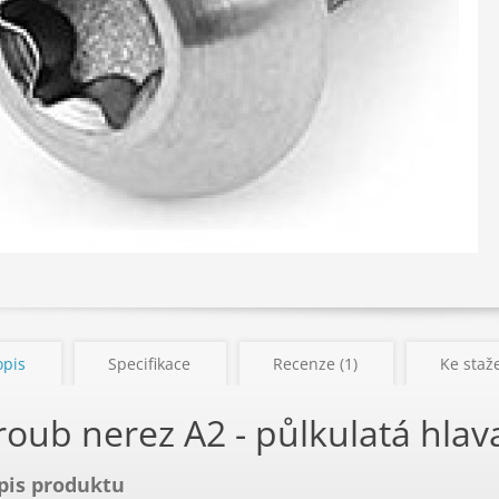
opis
Specifikace
Recenze (1)
Ke staže
roub nerez A2 - půlkulatá hl
pis produktu