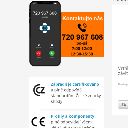
Vrtá
závi
Zábradlí je certifikováno
Dostup
a plně odpovídá
standardům České značky
shody
Det
Profily a komponenty
plně odpovídají všem
aktuálním požadavkům