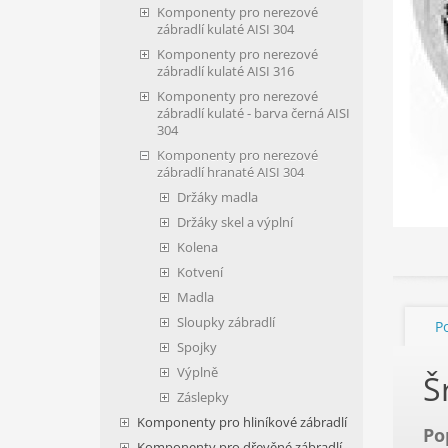
Komponenty pro nerezové
zábradlí kulaté AISI 304
Komponenty pro nerezové
zábradlí kulaté AISI 316
Komponenty pro nerezové
zábradlí kulaté - barva černá AISI
304
Komponenty pro nerezové
zábradlí hranaté AISI 304
Držáky madla
Držáky skel a výplní
Kolena
Kotvení
Madla
Sloupky zábradlí
P
Spojky
Výplně
Š
Záslepky
Komponenty pro hliníkové zábradlí
Po
Komponenty pro dřevěné zábradlí