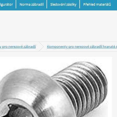
igurátor
Norma zábradlí
Sledování zásilky
Přehled materiálů
pro nerezové zábradlí
Komponenty pro nerezové zábradlí hranaté A