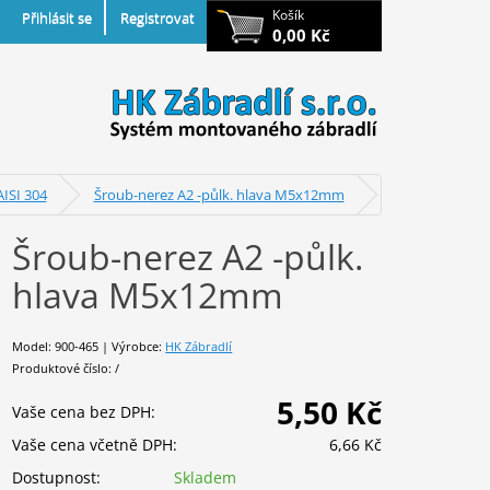
Košík
Přihlásit se
Registrovat
0,00 Kč
ISI 304
Šroub-nerez A2 -půlk. hlava M5x12mm
Šroub-nerez A2 -půlk.
hlava M5x12mm
Model: 900-465 | Výrobce:
HK Zábradlí
Produktové číslo: /
5,50 Kč
Vaše cena bez DPH:
Vaše cena včetně DPH:
6,66 Kč
Dostupnost:
Skladem