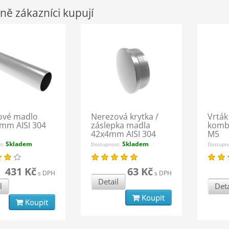
ně zákazníci kupují
ové madlo
Nerezová krytka /
Vrták
mm AISI 304
záslepka madla
kombi
42x4mm AISI 304
M5
Skladem
Skladem
st:
Dostupnost:
Dostupn
431 Kč
63 Kč
s DPH
s DPH
Detail
l
Deta
Koupit
Koupit