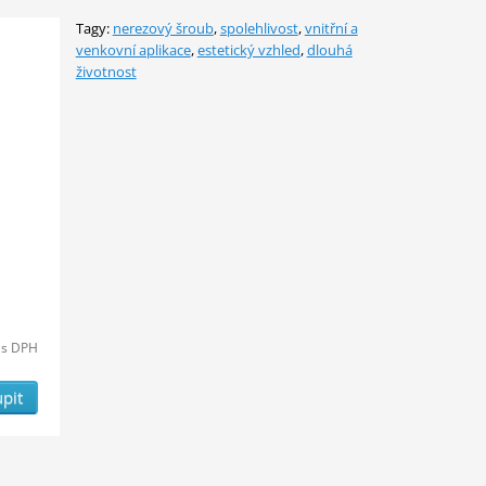
Tagy:
nerezový šroub
,
spolehlivost
,
vnitřní a
venkovní aplikace
,
estetický vzhled
,
dlouhá
životnost
s DPH
pit