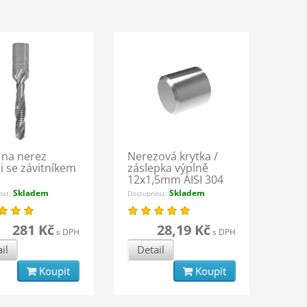
 na nerez
Nerezová krytka /
 se závitníkem
záslepka výplně
12x1,5mm AISI 304
Skladem
Skladem
ost:
Dostupnost:
281 Kč
28,19 Kč
s DPH
s DPH
il
Detail
Koupit
Koupit