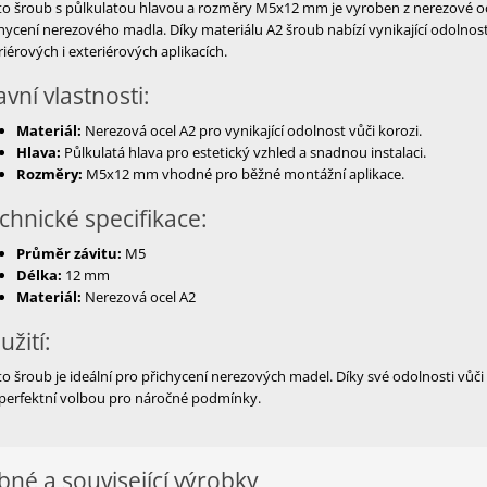
o šroub s půlkulatou hlavou a rozměry M5x12 mm je vyroben z nerezové ocel
hycení nerezového madla. Díky materiálu A2 šroub nabízí vynikající odolnost p
riérových i exteriérových aplikacích.
avní vlastnosti:
Materiál:
Nerezová ocel A2 pro vynikající odolnost vůči korozi.
Hlava:
Půlkulatá hlava pro estetický vzhled a snadnou instalaci.
Rozměry:
M5x12 mm vhodné pro běžné montážní aplikace.
chnické specifikace:
Průměr závitu:
M5
Délka:
12 mm
Materiál:
Nerezová ocel A2
užití:
o šroub je ideální pro přichycení nerezových madel. Díky své odolnosti vůči k
 perfektní volbou pro náročné podmínky.
né a související výrobky