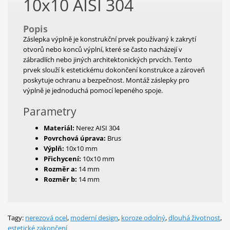
10x10 AISI 304
Popis
Záslepka výplně je konstrukční prvek používaný k zakrytí
otvorů nebo konců výplní, které se často nacházejí v
zábradlích nebo jiných architektonických prvcích. Tento
prvek slouží k estetickému dokončení konstrukce a zároveň
poskytuje ochranu a bezpečnost. Montáž záslepky pro
výplně je jednoduchá pomocí lepeného spoje.
Parametry
Materiál:
Nerez AISI 304
Povrchová úprava:
Brus
Výplň:
10x10 mm
Přichycení:
10x10 mm
Rozměr a:
14 mm
Rozměr b:
14 mm
Tagy:
nerezová ocel
,
moderní design
,
koroze odolný
,
dlouhá životnost
,
estetické zakončení