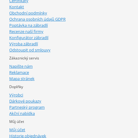
Certifikáty
Kontakt
Obchodní podmínky
Ochrana osobních údajů GDPR
Poptávka na zábradlí
Recenze naší firmy
Konfigurátor zábradlí
Výroba zábradlí
Odstoupit od smlouvy
Zákaznický servis
Napište nám
Reklamace
Mapa stránek
Doplňky
Výrobci
Dárkové poukazy
Partneský program
Akční nabídka
Můj účet
Můj účet
Historie objednávek