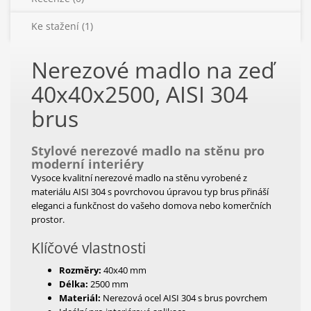
Ke stažení (1)
Nerezové madlo na zeď
40x40x2500, AISI 304
brus
Stylové nerezové madlo na stěnu pro
moderní interiéry
Vysoce kvalitní nerezové madlo na stěnu vyrobené z
materiálu AISI 304 s povrchovou úpravou typ brus přináší
eleganci a funkčnost do vašeho domova nebo komerčních
prostor.
Klíčové vlastnosti
Rozměry:
40x40 mm
Délka:
2500 mm
Materiál:
Nerezová ocel AISI 304 s brus povrchem