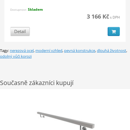
Skladem
Dostupnost:
3 166 Kč
s DPH
Detail
Tagy:
nerezová ocel
,
moderní vzhled
,
pevná konstrukce
,
dlouhá životnost
,
odolný vůči korozi
Současně zákazníci kupují