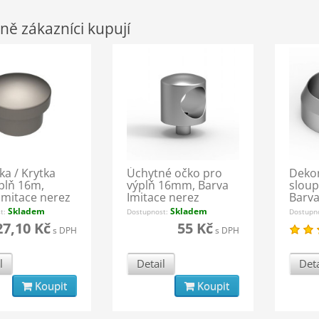
ně zákazníci kupují
ka / Krytka
Úchytné očko pro
Dekor
plň 16m,
výplň 16mm, Barva
slou
Imitace nerez
Imitace nerez
Barva
Skladem
Skladem
st:
Dostupnost:
Dostupn
27,10 Kč
55 Kč
s DPH
s DPH
l
Detail
Deta
Koupit
Koupit