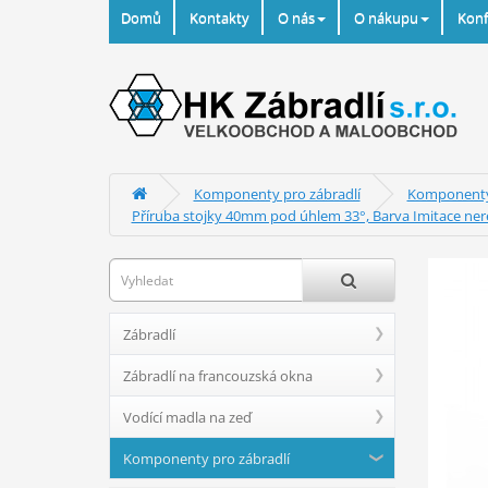
Domů
Kontakty
O nás
O nákupu
Konf
Komponenty pro zábradlí
Komponenty 
Příruba stojky 40mm pod úhlem 33°, Barva Imitace ner
Zábradlí
Zábradlí na francouzská okna
Vodící madla na zeď
Komponenty pro zábradlí