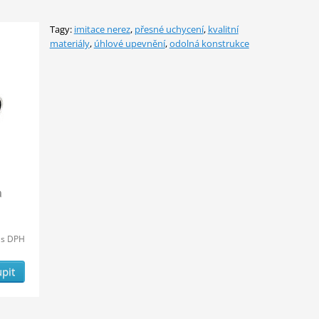
Tagy:
imitace nerez
,
přesné uchycení
,
kvalitní
materiály
,
úhlové upevnění
,
odolná konstrukce
a
s DPH
pit