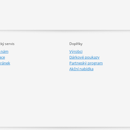
ký servis
Doplňky
e nám
Výrobci
ace
Dárkové poukazy
tránek
Partneský program
Akční nabídka