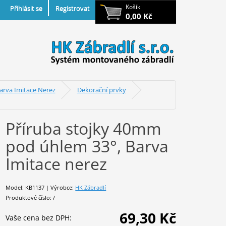
Košík
Přihlásit se
Registrovat
0,00 Kč
arva Imitace Nerez
Dekorační prvky
Příruba stojky 40mm
pod úhlem 33°, Barva
Imitace nerez
Model: KB1137 | Výrobce:
HK Zábradlí
Produktové číslo: /
69,30 Kč
Vaše cena bez DPH: