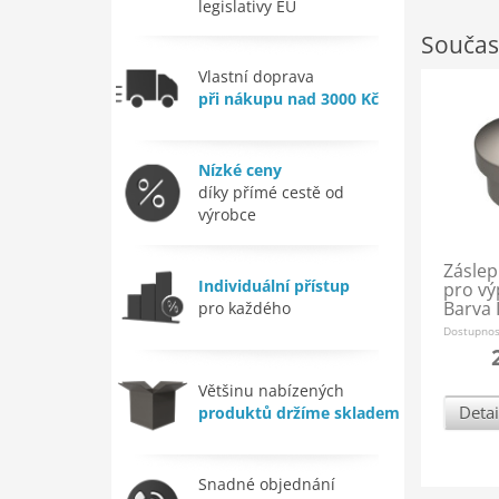
legislativy EU
Součas
Vlastní doprava
při nákupu nad 3000 Kč
Nízké ceny
díky přímé cestě od
výrobce
Záslep
Individuální přístup
pro vý
Barva 
pro každého
Dostupno
Většinu nabízených
Detai
produktů držíme skladem
Snadné objednání