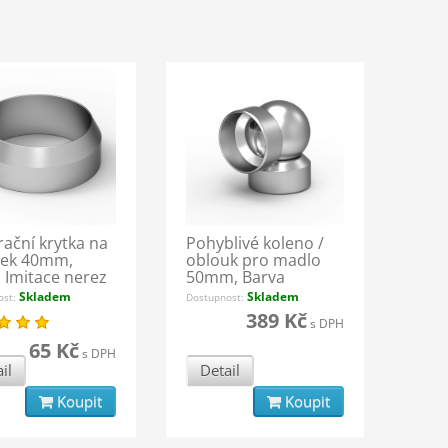
ační krytka na
Pohyblivé koleno /
pek 40mm,
oblouk pro madlo
 Imitace nerez
50mm, Barva
Imitace nerez
Skladem
Skladem
ost:
Dostupnost:
389 Kč
s DPH
65 Kč
s DPH
il
Detail
Koupit
Koupit