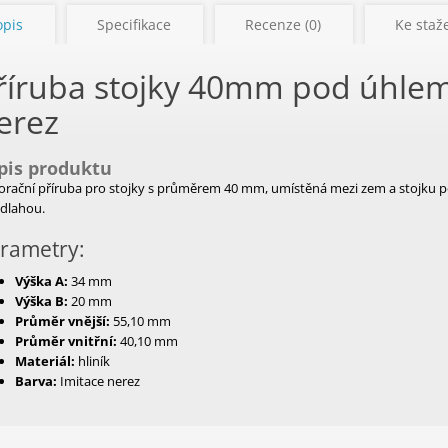
opis
Specifikace
Recenze (0)
Ke staže
říruba stojky 40mm pod úhlem
erez
pis produktu
orační příruba pro stojky s průměrem 40 mm, umístěná mezi zem a stojku p
odlahou.
rametry:
Výška A:
34 mm
Výška B:
20 mm
Průměr vnější:
55,10 mm
Průměr vnitřní:
40,10 mm
Materiál:
hliník
Barva:
Imitace nerez