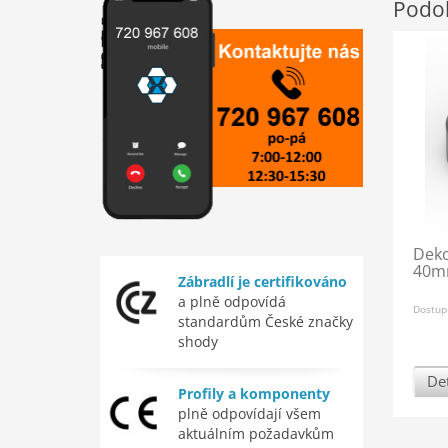
Podob
Deko
40mm
Zábradlí je certifikováno
a plně odpovídá
Dostup
standardům České značky
shody
Det
Profily a komponenty
plně odpovídají všem
aktuálním požadavkům