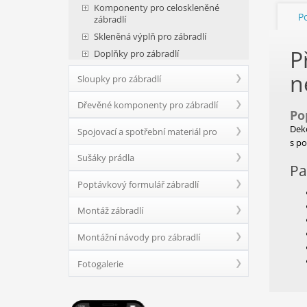
Komponenty pro celoskleněné
P
zábradlí
Skleněná výplň pro zábradlí
P
Doplňky pro zábradlí
n
Sloupky pro zábradlí
Dřevěné komponenty pro zábradlí
Po
Dek
Spojovací a spotřební materiál pro
s p
Sušáky prádla
zábradlí
Pa
Poptávkový formulář zábradlí
Montáž zábradlí
Montážní návody pro zábradlí
Fotogalerie