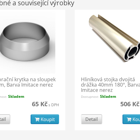
né a související výrobky
rační krytka na sloupek
Hliníková stojka dvojitá
, Barva Imitace nerez
drážka 40mm 180°, Barv
Imitace nerez
Skladem
Skladem
nost:
Dostupnost:
65 Kč
506 Kč
s DPH
ail
Koupit
Detail
Kou