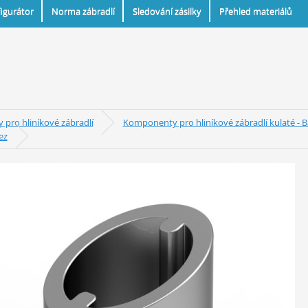
igurátor
Norma zábradlí
Sledování zásilky
Přehled materiálů
pro hliníkové zábradlí
Komponenty pro hliníkové zábradlí kulaté - B
ez