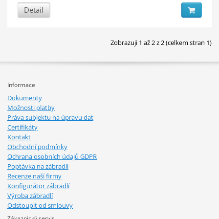
Detail
Zobrazuji 1 až 2 z 2 (celkem stran 1)
Informace
Dokumenty
Možnosti platby
Práva subjektu na úpravu dat
Certifikáty
Kontakt
Obchodní podmínky
Ochrana osobních údajů GDPR
Poptávka na zábradlí
Recenze naší firmy
Konfigurátor zábradlí
Výroba zábradlí
Odstoupit od smlouvy
Zákaznický servis