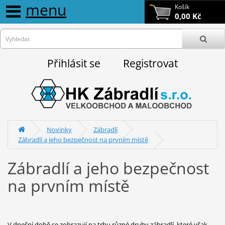
menu
Košík
0,00 Kč
Přihlásit se
Registrovat
Novinky
Zábradlí
Zábradlí a jeho bezpečnost na prvním místě
Zábradlí a jeho bezpečnost
na prvním místě
V dnešní době se zobrazují na trhu různé druhy zábradlí, které však