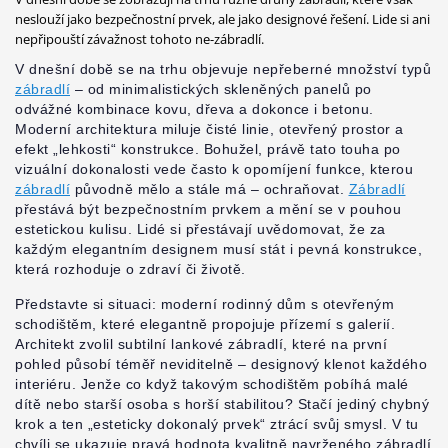
neslouží jako bezpečnostní prvek, ale jako designové řešení. Lide si ani
nepřipouští závažnost tohoto ne-zábradlí.
V dnešní době se na trhu objevuje nepřeberné množství typů
zábradlí
– od minimalistických skleněných panelů po
odvážné kombinace kovu, dřeva a dokonce i betonu.
Moderní architektura miluje čisté linie, otevřený prostor a
efekt „lehkosti“ konstrukce. Bohužel, právě tato touha po
vizuální dokonalosti vede často k opomíjení funkce, kterou
zábradlí
původně mělo a stále má – ochraňovat.
Zábradlí
přestává být bezpečnostním prvkem a mění se v pouhou
estetickou kulisu. Lidé si přestávají uvědomovat, že za
každým elegantním designem musí stát i pevná konstrukce,
která rozhoduje o zdraví či životě.
Představte si situaci: moderní rodinný dům s otevřeným
schodištěm, které elegantně propojuje přízemí s galerií.
Architekt zvolil subtilní lankové zábradlí, které na první
pohled působí téměř neviditelně – designový klenot každého
interiéru. Jenže co když takovým schodištěm pobíhá malé
dítě nebo starší osoba s horší stabilitou? Stačí jediný chybný
krok a ten „esteticky dokonalý prvek“ ztrácí svůj smysl. V tu
chvíli se ukazuje pravá hodnota kvalitně navrženého zábradlí