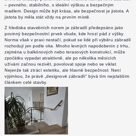
– pevného, stabilního, s ideální výškou a bezpečným
madlem. Design může být krása, ale bezpečnost je jistota. A
jistota by měla stát vždy na prvním místě.
Z hlediska stavebních norem je zábradlí předepsáno jako
povinný bezpečnostní prvek všude, kde hrozí pád z výšky.
Norma však v praxi nestačí, pokud se lidé při výběru zábradlí
rozhodují jen podle oka. Mnoho levných napodobenin z trhu,
zejména u balkónových nebo terasových konstrukcí, může
zpočátku vypadat atraktivně, ale po několika měsících
užívání začnou rezivět, povolovat spoje nebo se viklat.
Nejenže tak ztrácí estetiku, ale hlavně bezpečnost. Není
výjimkou, že právě „designové zábradlí“ bývá tím nejslabším
článkem celé stavby.