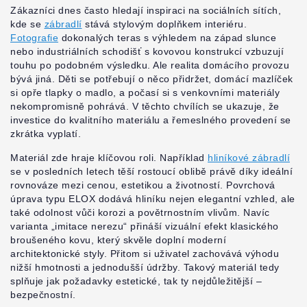
Zákazníci dnes často hledají inspiraci na sociálních sítích,
kde se
zábradlí
stává stylovým doplňkem interiéru.
Fotografie
dokonalých teras s výhledem na západ slunce
nebo industriálních schodišť s kovovou konstrukcí vzbuzují
touhu po podobném výsledku. Ale realita domácího provozu
bývá jiná. Děti se potřebují o něco přidržet, domácí mazlíček
si opře tlapky o madlo, a počasí si s venkovními materiály
nekompromisně pohrává. V těchto chvílích se ukazuje, že
investice do kvalitního materiálu a řemeslného provedení se
zkrátka vyplatí.
Materiál zde hraje klíčovou roli. Například
hliníkové zábradlí
se v posledních letech těší rostoucí oblibě právě díky ideální
rovnováze mezi cenou, estetikou a životností. Povrchová
úprava typu ELOX dodává hliníku nejen elegantní vzhled, ale
také odolnost vůči korozi a povětrnostním vlivům. Navíc
varianta „imitace nerezu“ přináší vizuální efekt klasického
broušeného kovu, který skvěle doplní moderní
architektonické styly. Přitom si uživatel zachovává výhodu
nižší hmotnosti a jednodušší údržby. Takový materiál tedy
splňuje jak požadavky estetické, tak ty nejdůležitější –
bezpečnostní.