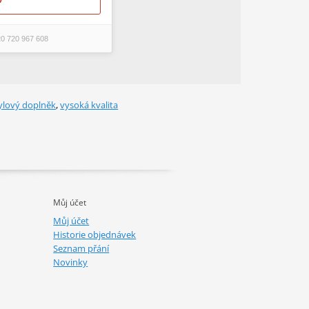
20 720 967 608
ylový doplněk
,
vysoká kvalita
Můj účet
Můj účet
Historie objednávek
Seznam přání
Novinky