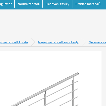
igurátor
Norma zábradlí
Sledování zásilky
Přehled materiálů
zové zábradlí kulaté
Nerezové zábradlí na schody
Nerezové zá