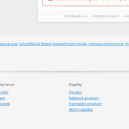
HK Zábradlí s.r.o. | info@hkzabradli.cz | +4
ezová ocel
,
schodišťová řešení
,
bezpečnostní prvek
,
ochrana proti korozi
,
st
ký servis
Doplňky
e nám
Výrobci
ace
Dárkové poukazy
tránek
Partneský program
Akční nabídka