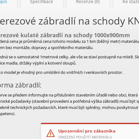
opis
Specifikace
Recenze (0)
Ke staže
erezové zábradlí na schody 
rezové kulaté zábradlí na schody 1000x900mm
dená cena je průměrná cena tohoto modelu za 1 bm (běžný metr) materiálu. 
em bez montáže, dopravy a spotřebního materiálu.
dná se o samostatné 1metrové celky, ale vše se staví postupně na místě. Sl
ice madla, držáky výplní a kotvení sloupů.
o model je vhodný pro umístění do vnitřních i venkovních prostor.
rma zábradlí:
prve se předem informujte na příslušném stavebním úřadě nebo obci, která
nické požadavky (stavební provedení a potřebná výška zábradlí) musí být 
vebně technických požadavcích, které musí být splněny, mohou poskytnout 
petenci.
Upozornění pro zákazníka
OMEZENÍ POUŽITÍ MATERIÁLU