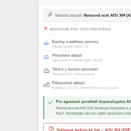
Nerezová ocel AISI 304 (A
Materiál zábradlí:
NEVHODNÉ PRO TATO PROSTŘEDÍ
Bazény a wellness provozy
Vysoký obsah chloru (Cl)
Přímořské oblasti
Slaný vzduch, chlorid sodný (NaCl)
Silnice s hustým provozem
Posypová sůl, výfukové plyny
Průmyslové oblasti
Exhalace, síra (S), cementový a kovový prach
Pro agresivní prostředí doporučujeme AIS
Nerezová ocel AISI 316 obsahuje molybden a je
NaCl. Kontaktujte nás pro výběr správného mate
Stáhnout technický list – AISI 304 (PDF