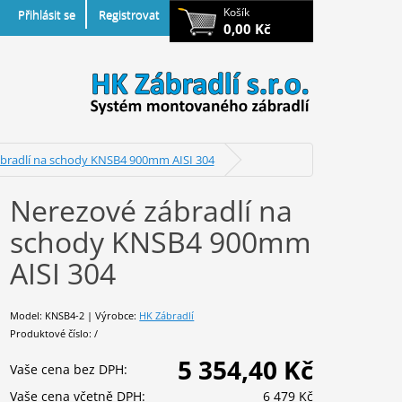
Košík
Přihlásit se
Registrovat
0,00 Kč
bradlí na schody KNSB4 900mm AISI 304
Nerezové zábradlí na
schody KNSB4 900mm
AISI 304
Model: KNSB4-2 | Výrobce:
HK Zábradlí
Produktové číslo: /
5 354,40 Kč
Vaše cena bez DPH:
Vaše cena včetně DPH:
6 479 Kč