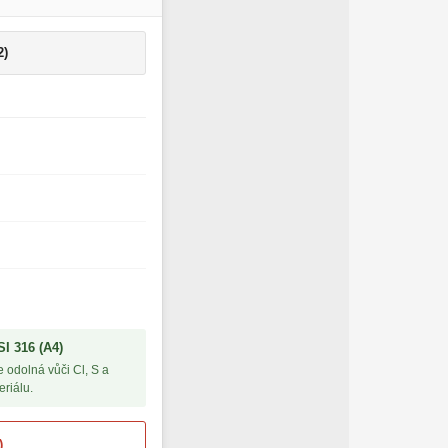
2)
I 316 (A4)
 odolná vůči Cl, S a
riálu.
)