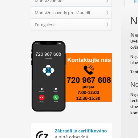
Montáž zábradlí
P
Montážní návody pro zábradlí
N
Fotogalerie
Ne
Uve
ovš
Neje
hlav
Tent
No
Nej
tech
sta
kom
Zábradlí je certifikováno
a plně odpovídá