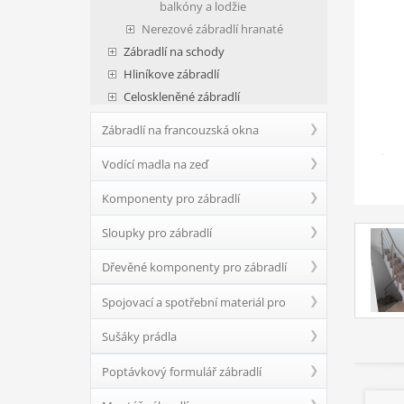
balkóny a lodžie
Nerezové zábradlí hranaté
Zábradlí na schody
Hliníkove zábradlí
Celoskleněné zábradlí
Zábradlí na francouzská okna
Vodící madla na zeď
Komponenty pro zábradlí
Sloupky pro zábradlí
Dřevěné komponenty pro zábradlí
Spojovací a spotřební materiál pro
Sušáky prádla
zábradlí
Poptávkový formulář zábradlí