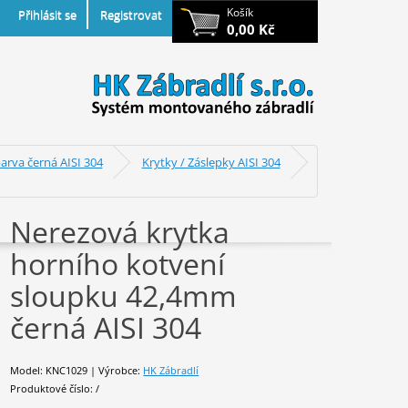
Košík
Přihlásit se
Registrovat
0,00 Kč
arva černá AISI 304
Krytky / Záslepky AISI 304
Nerezová krytka
horního kotvení
sloupku 42,4mm
černá AISI 304
Model: KNC1029 | Výrobce:
HK Zábradlí
Produktové číslo: /