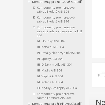
Komponenty pro nerezové zábradlí
Komponenty pro nerezové
zábradlí kulaté AISI 304
Komponenty pro nerezové
zábradlí kulaté AISI 316
Komponenty pro nerezové
zábradlí kulaté - barva černá AISI
304
Sloupky AISI 304
Kotvení AISI 304
Držáky skla a výplní AISI 304
Spojky AISI 304
Držáky madla AISI 304
Madla AISI 304
Výplně AISI 304
Kolena AISI 304
Krytky / Záslepky AISI 304
Komponenty pro nerezové
zábradlí hranaté AISI 304
Ne
Komponenty pro hliníkové zábradlí