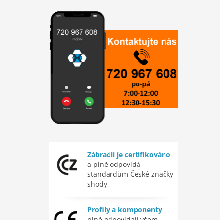
Zábradlí je certifikováno
a plně odpovídá
standardům České značky
shody
Profily a komponenty
plně odpovídají všem