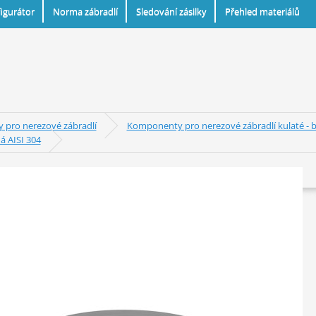
igurátor
Norma zábradlí
Sledování zásilky
Přehled materiálů
pro nerezové zábradlí
Komponenty pro nerezové zábradlí kulaté - b
á AISI 304