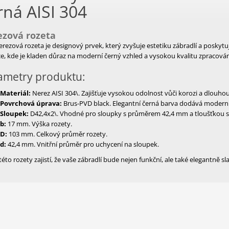
rná AISI 304
zová rozeta
erezová rozeta je designový prvek, který zvyšuje estetiku zábradlí a poskytu
ce, kde je kladen důraz na moderní černý vzhled a vysokou kvalitu zpracován
ametry produktu:
Materiál:
Nerez AISI 304\. Zajišťuje vysokou odolnost vůči korozi a dlouhou
Povrchová úprava:
Brus-PVD black. Elegantní černá barva dodává moderní
Sloupek:
D42,4x2\. Vhodné pro sloupky s průměrem 42,4 mm a tloušťkou 
b:
17 mm. Výška rozety.
D:
103 mm. Celkový průměr rozety.
d:
42,4 mm. Vnitřní průměr pro uchycení na sloupek.
této rozety zajistí, že vaše zábradlí bude nejen funkční, ale také elegantně 