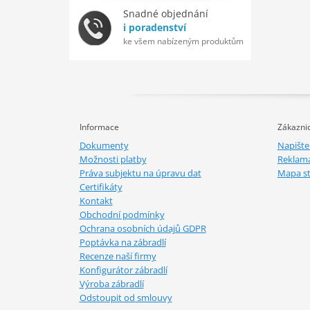
Snadné objednání
i poradenství
ke všem nabízeným produktům
Informace
Zákaznic
Dokumenty
Napišt
Možnosti platby
Reklam
Práva subjektu na úpravu dat
Mapa s
Certifikáty
Kontakt
Obchodní podmínky
Ochrana osobních údajů GDPR
Poptávka na zábradlí
Recenze naší firmy
Konfigurátor zábradlí
Výroba zábradlí
Odstoupit od smlouvy