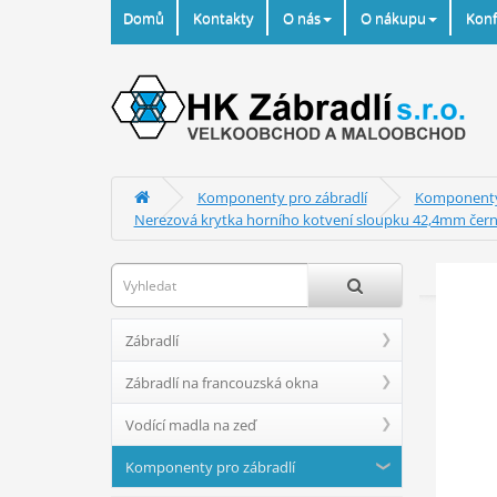
Domů
Kontakty
O nás
O nákupu
Konf
Komponenty pro zábradlí
Komponenty 
Nerezová krytka horního kotvení sloupku 42,4mm čern
Zábradlí
Zábradlí na francouzská okna
Vodící madla na zeď
Komponenty pro zábradlí