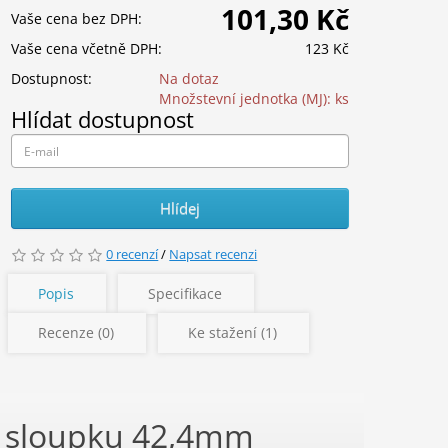
101,30 Kč
Vaše cena bez DPH:
Vaše cena včetně DPH:
123 Kč
Dostupnost:
Na dotaz
Množstevní jednotka (MJ):
ks
Hlídat dostupnost
Hlídej
0 recenzí
/
Napsat recenzi
Popis
Specifikace
Recenze (0)
Ke stažení (1)
í sloupku 42,4mm