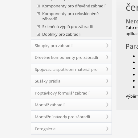
če
Komponenty pro dřevěné zábradlí
Komponenty pro celoskleněné
zábradlí
Nere
Skleněná výplň pro zábradlí
Tato n
aplika
Doplňky pro zábradlí
Par
Sloupky pro zábradlí
Dřevěné komponenty pro zábradlí
Spojovací a spotřební materiál pro
Sušáky prádla
zábradlí
Poptávkový formulář zábradlí
Výběr 
Montáž zábradlí
Montážní návody pro zábradlí
Fotogalerie