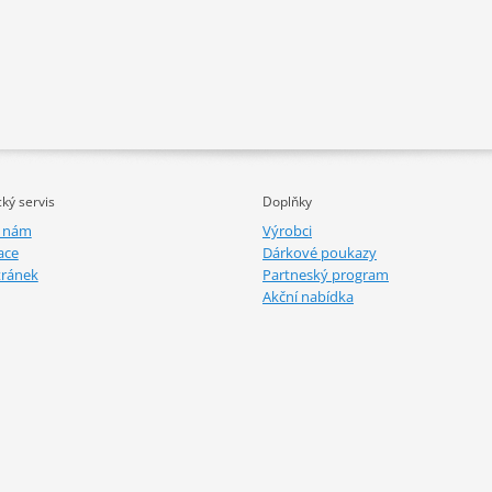
ký servis
Doplňky
e nám
Výrobci
ace
Dárkové poukazy
tránek
Partneský program
Akční nabídka