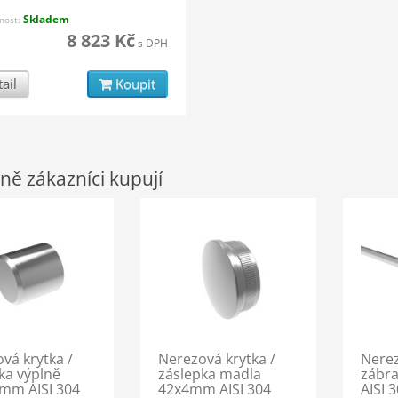
Skladem
nost:
8 823 Kč
s DPH
ail
Koupit
ně zákazníci kupují
vá krytka /
Nerezová krytka /
Nerez
ka výplně
záslepka madla
zábra
mm AISI 304
42x4mm AISI 304
AISI 