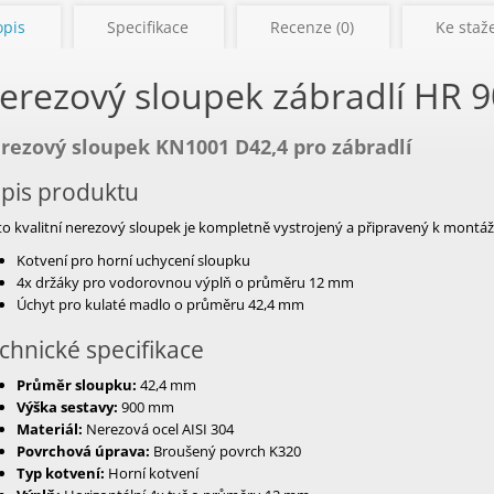
opis
Specifikace
Recenze (0)
Ke staže
erezový
sloupek zábradlí HR 
rezový sloupek KN1001 D42,4 pro zábradlí
pis produktu
o kvalitní nerezový sloupek je kompletně vystrojený a připravený k montáži.
Kotvení pro horní uchycení sloupku
4x držáky pro vodorovnou výplň o průměru 12 mm
Úchyt pro kulaté madlo o průměru 42,4 mm
chnické specifikace
Průměr sloupku:
42,4 mm
Výška sestavy:
900 mm
Materiál:
Nerezová ocel AISI 304
Povrchová úprava:
Broušený povrch K320
Typ kotvení:
Horní kotvení