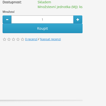
Dostupnost:
Skladem
Množstevní jednotka (MJ):
ks
Množství
Koupit
0 recenzí
/
Napsat recenzi