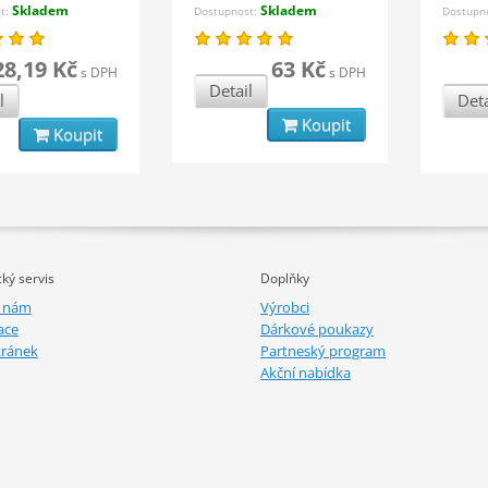
Skladem
Skladem
st:
Dostupnost:
Dostupn
28,19 Kč
63 Kč
s DPH
s DPH
Detail
l
Deta
Koupit
Koupit
ký servis
Doplňky
e nám
Výrobci
ace
Dárkové poukazy
tránek
Partneský program
Akční nabídka