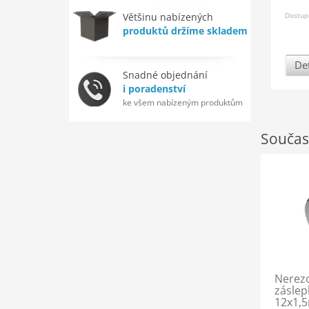
Dostup
Většinu nabízených
produktů držíme skladem
Det
Snadné objednání
i poradenství
ke všem nabízeným produktům
Součas
Nerezo
záslep
12x1,5