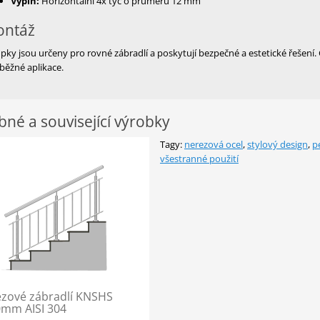
Výplň:
Horizontální 4x tyč o průměru 12 mm
ntáž
pky jsou určeny pro rovné zábradlí a poskytují bezpečné a estetické řešení
běžné aplikace.
né a související výrobky
Tagy:
nerezová ocel
,
stylový design
,
p
všestranné použití
zové zábradlí KNSHS
mm AISI 304