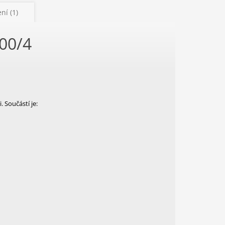
ní (1)
900/4
 Součástí je: