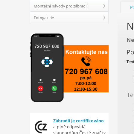
Montážní návody pro zábradlí
P
Fotogalerie
N
Ne
Po
Tent
Te
Zábradlí je certifikováno
a plně odpovídá
standardům České značky