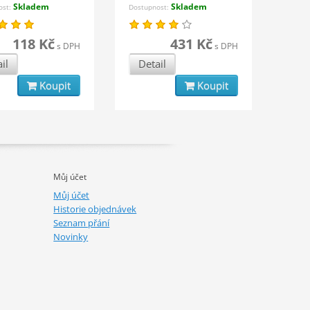
Skladem
Skladem
ost:
Dostupnost:
118 Kč
431 Kč
s DPH
s DPH
il
Detail
Koupit
Koupit
Můj účet
Můj účet
Historie objednávek
Seznam přání
Novinky