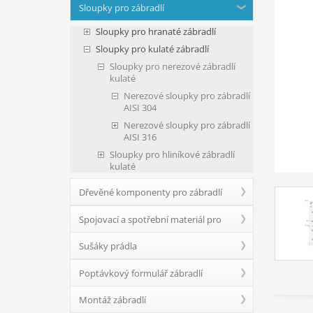
Sloupky pro zábradlí
Sloupky pro hranaté zábradlí
Sloupky pro kulaté zábradlí
Sloupky pro nerezové zábradlí
kulaté
Nerezové sloupky pro zábradlí
AISI 304
Nerezové sloupky pro zábradlí
AISI 316
Sloupky pro hliníkové zábradlí
kulaté
Dřevěné komponenty pro zábradlí
Spojovací a spotřební materiál pro
Sušáky prádla
zábradlí
Poptávkový formulář zábradlí
Montáž zábradlí