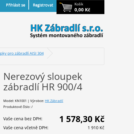
Košík
Přihlásit se
Registrovat
0,00 Kč
ky pro zábradlí AISI 304
Nerezový sloupek
zábradlí HR 900/4
Model: KN1001 | Výrobce:
HK Zábradlí
Produktové číslo: /
1 578,30 Kč
Vaše cena bez DPH:
Vaše cena včetně DPH:
1 910 Kč