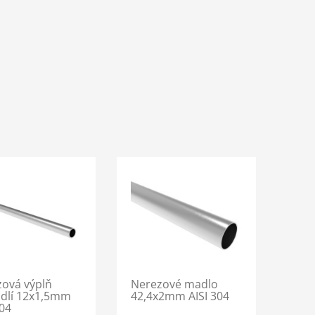
ová výplň
Nerezové madlo
dlí 12x1,5mm
42,4x2mm AISI 304
304