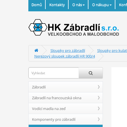
Domů
Kontakty
O nás
O nákupu
Konf
Sloupky pro zábradlí
Sloupky pro kulat
Nerezový sloupek zábradlí HR 900/4
Zábradlí
Zábradlí na francouzská okna
Vodící madla na zeď
Komponenty pro zábradlí