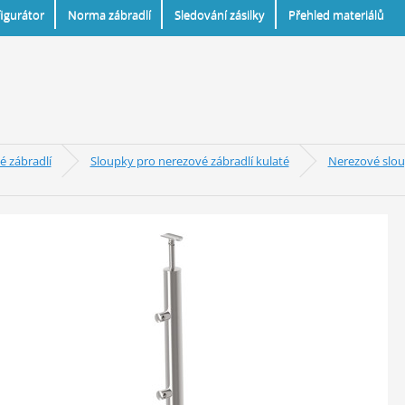
igurátor
Norma zábradlí
Sledování zásilky
Přehled materiálů
é zábradlí
Sloupky pro nerezové zábradlí kulaté
Nerezové sloup