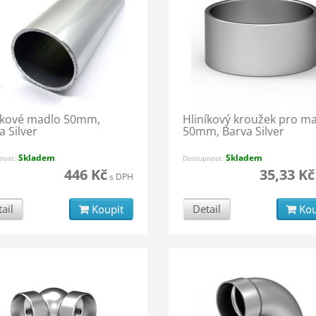
íkové madlo 50mm,
Hliníkový kroužek pro m
a Silver
50mm, Barva Silver
Skladem
Skladem
nost:
Dostupnost:
446 Kč
35,33 Kč
s DPH
ail
Koupit
Detail
Kou