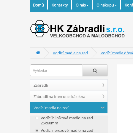
Domů
Kontakty
O nás
O nákupu
Konf
Vodící madla na zeď
Vodící madla dře
Zábradlí
Zábradlí na francouzská okna
Vodící madla na zeď
Vodící hliníkové madlo na zeď
25x60mm
Vodící nerezové madlo na zeď