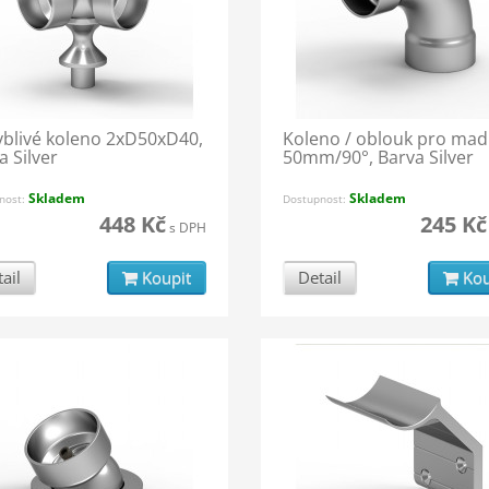
blivé koleno 2xD50xD40,
Koleno / oblouk pro mad
a Silver
50mm/90°, Barva Silver
Skladem
Skladem
nost:
Dostupnost:
448 Kč
245 Kč
s DPH
ail
Koupit
Detail
Kou