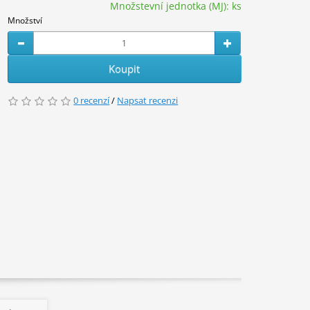
Množstevní jednotka (MJ):
ks
Množství
Koupit
0 recenzí
/
Napsat recenzi