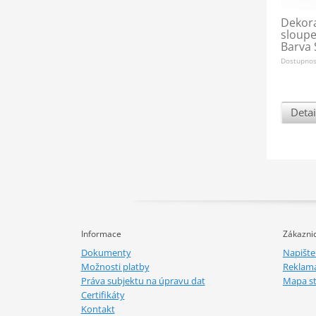
Dekora
sloup
Barva 
Dostupno
Detai
Informace
Zákaznic
Dokumenty
Napišt
Možnosti platby
Reklam
Práva subjektu na úpravu dat
Mapa s
Certifikáty
Kontakt