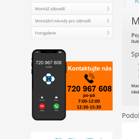
P
Montáž zábradlí
M
Montážní návody pro zábradlí
Fotogalerie
Po
Dubo
Sp
Madl
Ideá
Podob