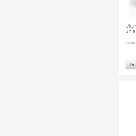
Uko
úhle
Dostup
Det