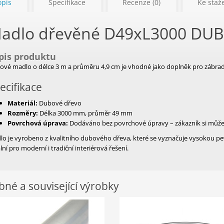
opis
Specifikace
Recenze (0)
Ke staže
adlo dřevěné
D49xL3000
DU
pis produktu
vé madlo o délce 3 m a průměru 4,9 cm je vhodné jako doplněk pro zábradl
ecifikace
Materiál:
Dubové dřevo
Rozměry:
Délka 3000 mm, průměr 49 mm
Povrchová úprava:
Dodáváno bez povrchové úpravy – zákazník si může 
o je vyrobeno z kvalitního dubového dřeva, které se vyznačuje vysokou pe
lní pro moderní i tradiční interiérová řešení.
né a související výrobky