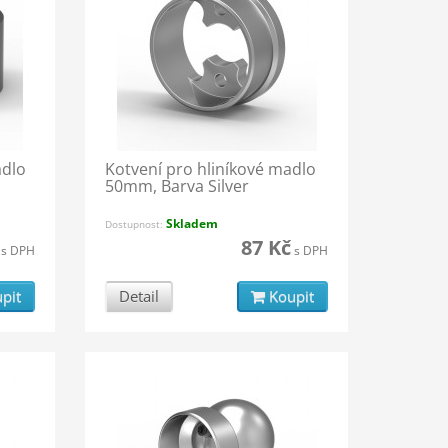
adlo
Kotvení pro hliníkové madlo
50mm, Barva Silver
Skladem
Dostupnost:
87 Kč
s DPH
s DPH
pit
Detail
Koupit