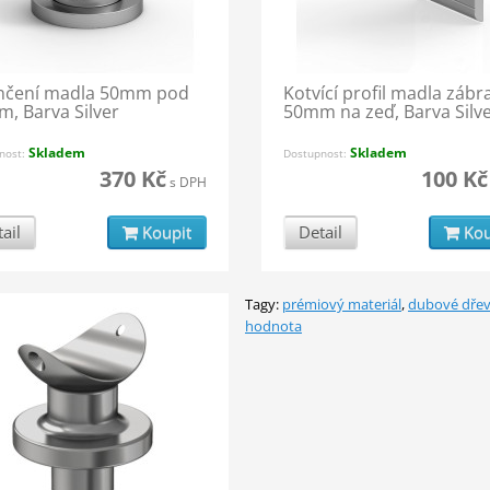
nčení madla 50mm pod
Kotvící profil madla zábra
m, Barva Silver
50mm na zeď, Barva Silv
Skladem
Skladem
nost:
Dostupnost:
370 Kč
100 Kč
s DPH
ail
Koupit
Detail
Kou
Tagy:
prémiový materiál
,
dubové dře
hodnota