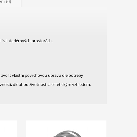
ní (0)
B
í v interiérových prostorách.
zvolit vlastní povrchovou úpravu dle potřeby
vností, dlouhou životností a estetickým vzhledem.