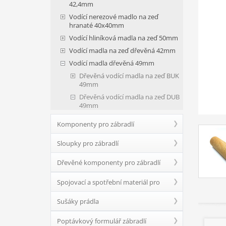
42,4mm
Vodící nerezové madlo na zeď
hranaté 40x40mm
Vodící hliníková madla na zeď 50mm
Vodící madla na zeď dřevěná 42mm
Vodící madla dřevěná 49mm
Dřevěná vodící madla na zeď BUK
49mm
Dřevěná vodící madla na zeď DUB
49mm
Komponenty pro zábradlí
Sloupky pro zábradlí
Dřevěné komponenty pro zábradlí
Spojovací a spotřební materiál pro
Sušáky prádla
zábradlí
Poptávkový formulář zábradlí