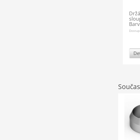
Drž
slou
Barv
Dostup
Det
Součas