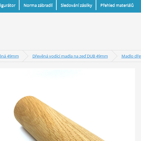
igurátor
Norma zábradlí
Sledování zásilky
Přehled materiálů
věná 49mm
Dřevěná vodící madla na zeď DUB 49mm
Madlo dře