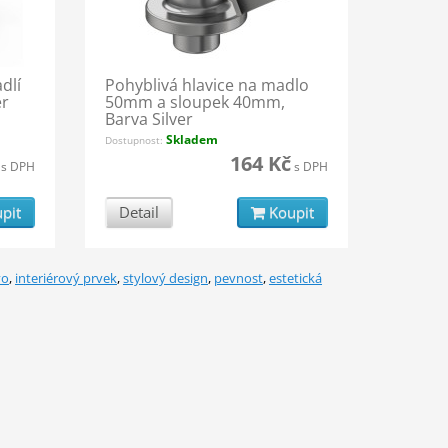
dlí
Pohyblivá hlavice na madlo
er
50mm a sloupek 40mm,
Barva Silver
Skladem
Dostupnost:
164 Kč
s DPH
s DPH
pit
Detail
Koupit
vo
,
interiérový prvek
,
stylový design
,
pevnost
,
estetická