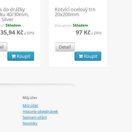
a do drážky
Kotvící ocelový trn
pku 40/30mm,
20x200mm
 Silver
Skladem
Skladem
ost:
Dostupnost:
35,94 Kč
97 Kč
s DPH
s DPH
il
Detail
Koupit
Koupit
Můj účet
Můj účet
Historie objednávek
Seznam přání
Novinky