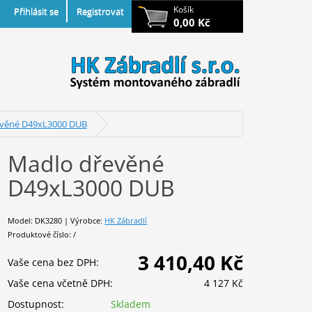
Košík
Přihlásit se
Registrovat
0,00 Kč
věné D49xL3000 DUB
Madlo dřevěné
D49xL3000 DUB
Model: DK3280 | Výrobce:
HK Zábradlí
Produktové číslo: /
3 410,40 Kč
Vaše cena bez DPH:
Vaše cena včetně DPH:
4 127 Kč
Dostupnost:
Skladem