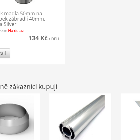
ák madla 50mm na
pek zábradlí 40mm,
a Silver
Na dotaz
nost:
134 Kč
s DPH
ail
ně zákazníci kupují