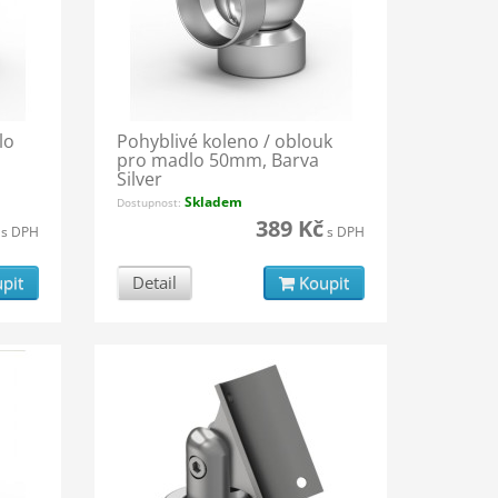
lo
Pohyblivé koleno / oblouk
pro madlo 50mm, Barva
Silver
Skladem
Dostupnost:
389 Kč
s DPH
s DPH
pit
Detail
Koupit