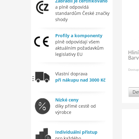
Zábradlí je certifikováno
a plně odpovídá
standardům České značky
shody
Profily a komponenty
plně odpovídají všem
aktuálním požadavkům
Hlin
legislativy EU
Barv
Dostup
Vlastní doprava
při nákupu nad 3000 Kč
Det
Nízké ceny
díky přímé cestě od
výrobce
Individuální přístup
pro každého