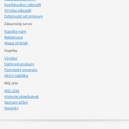
Konfigurátor zábradlí
Výroba zábradlí
Odstoupit od smlouvy
Zákaznický servis
Napište nám
Reklamace
Mapa stránek
Doplňky
Výrobci
Dárkové poukazy
Partneský program
Akční nabídka
Můj účet
Můj účet
Historie objednávek
Seznam přání
Novinky