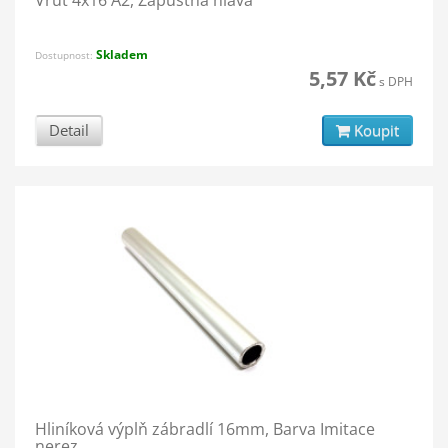
Vrut 4x16 A2, Zápustná hlava
Skladem
Dostupnost:
5,57 Kč
s DPH
Detail
Koupit
Hliníková výplň zábradlí 16mm, Barva Imitace
nerez