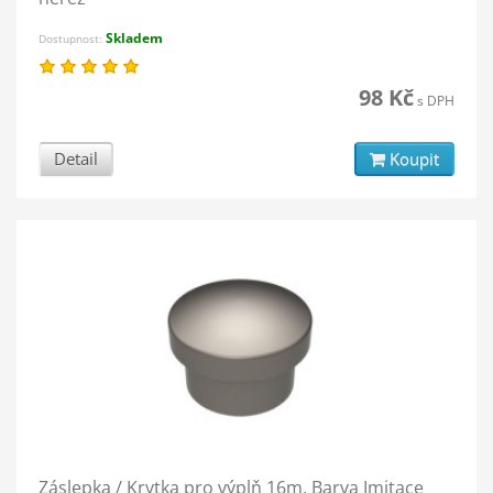
Skladem
Dostupnost:
98 Kč
s DPH
Detail
Koupit
Záslepka / Krytka pro výplň 16m, Barva Imitace