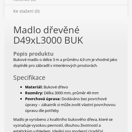
Ke stažení (0)
Madlo dřevěné
D49xL3000
BUK
Popis produktu
Bukové madlo o délce 3 m a průměru 4,9 cm je vhodné jako
doplněk pro zábradlí v interiérových prostorách.
Specifikace
Materiál:
Bukové dřevo
Rozměry:
Délka 3000 mm, průměr 49 mm
Povrchová úprava:
Dodáváno bez povrchové
úpravy – zákazník si může zvolit vlastní povrchovou
úpravu dle potřeby
Madlo je vyrobeno z kvalitního bukového dřeva, které se
vyznačuje vysokou pevností, dlouhou životností a
estetickým vzhledem. Ideální pro moderní i tradiční