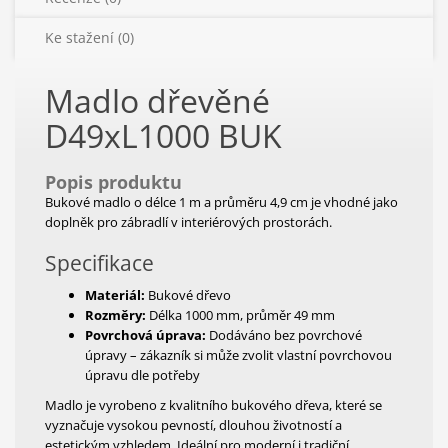
Ke stažení (0)
Madlo dřevěné
D49xL1000
BUK
Popis produktu
Bukové madlo o délce 1 m a průměru 4,9 cm je vhodné jako
doplněk pro zábradlí v interiérových prostorách.
Specifikace
Materiál:
Bukové dřevo
Rozměry:
Délka 1000 mm, průměr 49 mm
Povrchová úprava:
Dodáváno bez povrchové
úpravy – zákazník si může zvolit vlastní povrchovou
úpravu dle potřeby
Madlo je vyrobeno z kvalitního bukového dřeva, které se
vyznačuje vysokou pevností, dlouhou životností a
estetickým vzhledem. Ideální pro moderní i tradiční