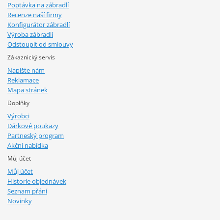
Poptávka na zábradlí
Recenze naší firmy
Konfigurátor zábradlí
Výroba zábradlí
Odstoupit od smlouvy
Zákaznický servis
Napište nám
Reklamace
Mapa stránek
Doplňky
Výrobci
Dárkové poukazy
Partneský program
Akční nabídka
Můj účet
Můj účet
Historie objednávek
Seznam přání
Novinky