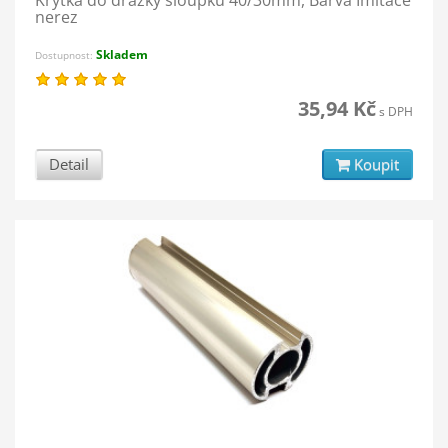
Krytka do drážky sloupku 40/30mm, Barva Imitace
nerez
Skladem
Dostupnost:
35,94 Kč
s DPH
Detail
Koupit