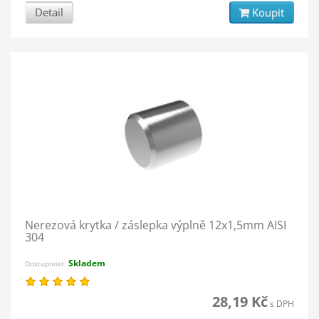
Detail
Koupit
Nerezová krytka / záslepka výplně 12x1,5mm AISI
304
Skladem
Dostupnost:
28,19 Kč
s DPH