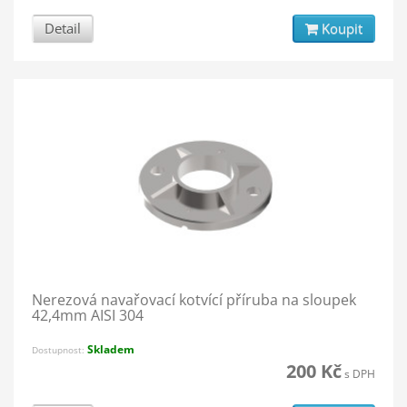
Detail
Koupit
Nerezová navařovací kotvící příruba na sloupek
42,4mm AISI 304
Skladem
Dostupnost:
200 Kč
s DPH