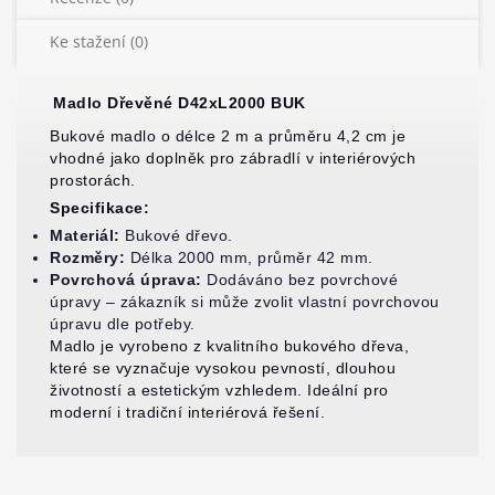
Ke stažení (0)
Madlo Dřevěné D42xL2000 BUK
Bukové madlo o délce 2 m a průměru 4,2 cm je
vhodné jako doplněk pro zábradlí v interiérových
prostorách.
Specifikace:
Materiál:
Bukové dřevo.
Rozměry:
Délka 2000 mm, průměr 42 mm.
Povrchová úprava:
Dodáváno bez povrchové
úpravy – zákazník si může zvolit vlastní povrchovou
úpravu dle potřeby.
Madlo je vyrobeno z kvalitního bukového dřeva,
které se vyznačuje vysokou pevností, dlouhou
životností a estetickým vzhledem. Ideální pro
moderní i tradiční interiérová řešení.