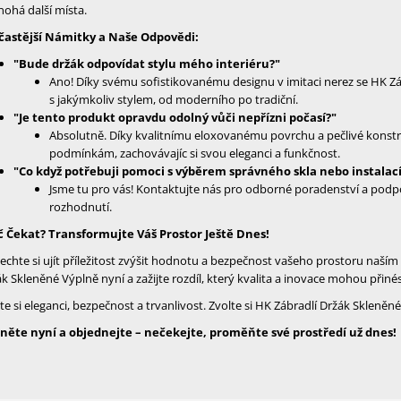
ohá další místa.
častější Námitky a Naše Odpovědi:
"Bude držák odpovídat stylu mého interiéru?"
Ano! Díky svému sofistikovanému designu v imitaci nerez se HK Z
s jakýmkoliv stylem, od moderního po tradiční.
"Je tento produkt opravdu odolný vůči nepřízni počasí?"
Absolutně. Díky kvalitnímu eloxovanému povrchu a pečlivé konstruk
podmínkám, zachovávajíc si svou eleganci a funkčnost.
"Co když potřebuji pomoci s výběrem správného skla nebo instalací
Jsme tu pro vás! Kontaktujte nás pro odborné poradenství a pod
rozhodnutí.
č Čekat? Transformujte Váš Prostor Ještě Dnes!
chte si ujít příležitost zvýšit hodnotu a bezpečnost vašeho prostoru naší
k Skleněné Výplně nyní a zažijte rozdíl, který kvalita a inovace mohou přinés
te si eleganci, bezpečnost a trvanlivost. Zvolte si HK Zábradlí Držák Skleněn
kněte nyní a objednejte – nečekejte, proměňte své prostředí už dnes!