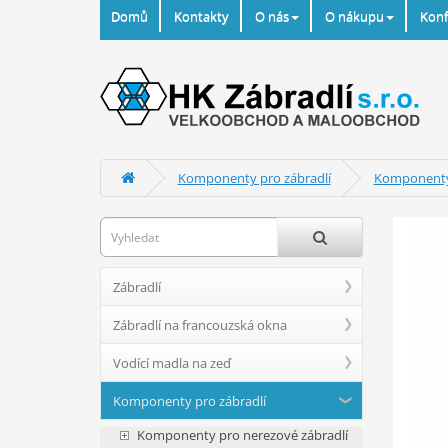
Domů
Kontakty
O nás
O nákupu
Konf
Komponenty pro zábradlí
Komponenty 
Zábradlí
Zábradlí na francouzská okna
Vodící madla na zeď
Komponenty pro zábradlí
Komponenty pro nerezové zábradlí