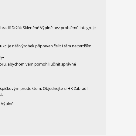
ábradlí Držák Skleněné Výplně bez problémů integruje
ci je náš výrobek připraven čelit i těm nejtvrdším
?"
poru, abychom vám pomohli učinit správné
m špičkovým produktem. Objednejte si HK Zábradlí
t.
é Výplně.