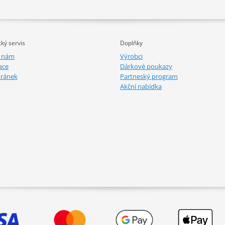
ký servis
Doplňky
e nám
Výrobci
ace
Dárkové poukazy
tránek
Partneský program
Akční nabídka