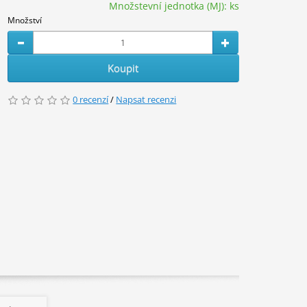
Množstevní jednotka (MJ):
ks
Množství
Koupit
0 recenzí
/
Napsat recenzi