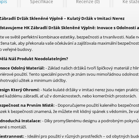
opis
Specifikace
Recenze (0)
Ke staže
Zábradlí Držák Skleněné Výplně – Kulatý Držák v Imitaci Nerez
dstavujeme HK Zábradlí Držák Skleněné Výplně: Inovace s Odolností a
jte ve světě perfektní kombinace estetiky, bezpečnosti a trvanlivosti. Naše 
žena tak, aby překonala vaše očekávání a zajišťovala maximální bezpečnost
o veřejné budovy.
Dělá Náš Produkt Neodolatelným?
ysoce Odolný Materiál:
- Základ našich držáků tvoří špičkový materiál z h
riérové použití. Tento speciální povrch je znám svou mimořádnou odolností
hotrvající užitek a minimum údržby.
esign Který Ohromí:
- Naše kulaté držáky v imitaci nerez jsou nejen praktic
led každému zábradlí, ať už v domácnostech, nebo komerčních prostorách.
ezpečnost na Prvním Místě:
- Doporučujeme použití kaleného bezpečnostn
zek k bezpečnosti znamená, že můžete mít klidný spánek s vědomím, že vaše
ednoduchá Instalace:
- Díky promyšlenému designu a podrobným pokynům je
ené s montáží.
šestrannost:
- Ideální pro použití v různých prostředích – od obytných budo