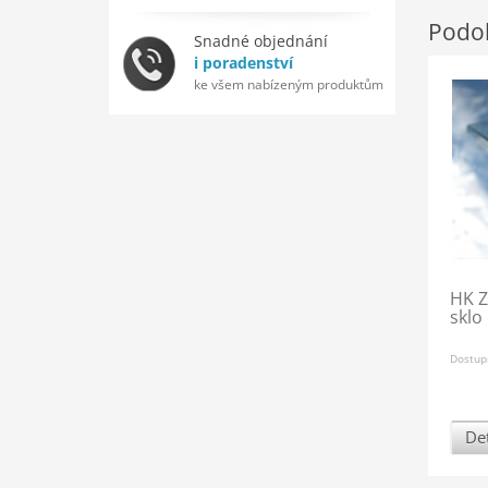
Podob
Snadné objednání
i poradenství
ke všem nabízeným produktům
HK Z
sklo 
Dostup
Det