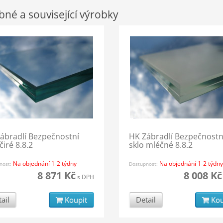
né a související výrobky
ábradlí Bezpečnostní
HK Zábradlí Bezpečnostn
čiré 8.8.2
sklo mléčné 8.8.2
Na objednání 1-2 týdny
Na objednání 1-2 týdny
nost:
Dostupnost:
8 871 Kč
8 008 Kč
s DPH
ail
Koupit
Detail
Kou