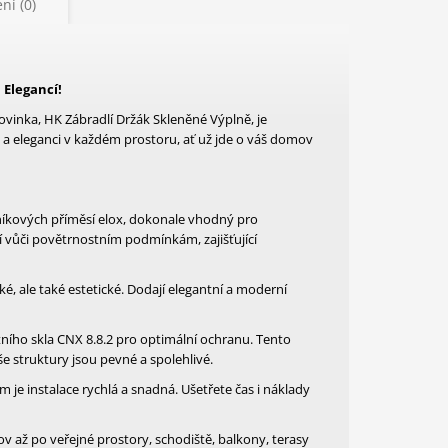
ní (0)
 Elegancí!
novinka, HK Zábradlí Držák Skleněné Výplně, je
 a eleganci v každém prostoru, ať už jde o váš domov
liníkových příměsí elox, dokonale vhodný pro
 vůči povětrnostním podmínkám, zajišťující
ké, ale také estetické. Dodají elegantní a moderní
ího skla CNX 8.8.2 pro optimální ochranu. Tento
 struktury jsou pevné a spolehlivé.
 instalace rychlá a snadná. Ušetřete čas i náklady
v až po veřejné prostory, schodiště, balkony, terasy