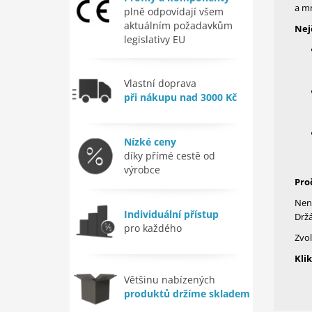
a mn
plně odpovídají všem
aktuálním požadavkům
Nej
legislativy EU
Vlastní doprava
při nákupu nad 3000 Kč
Nízké ceny
díky přímé cestě od
výrobce
Pro
Nene
Individuální přístup
Držá
pro každého
Zvol
Kli
Většinu nabízených
produktů držíme skladem