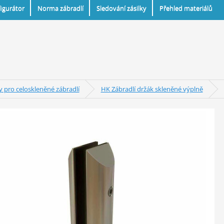
igurátor
Norma zábradlí
Sledování zásilky
Přehled materiálů
pro celoskleněné zábradlí
HK Zábradlí držák skleněné výplně