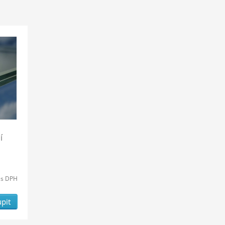
í
s DPH
pit