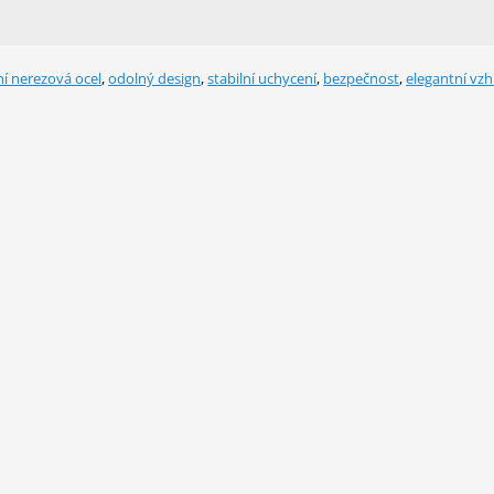
ní nerezová ocel
,
odolný design
,
stabilní uchycení
,
bezpečnost
,
elegantní vzh