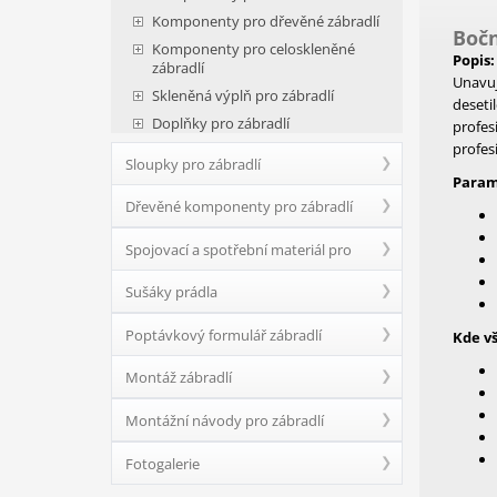
Komponenty pro dřevěné zábradlí
Bočn
Komponenty pro celoskleněné
Popis:
zábradlí
Unavuj
Skleněná výplň pro zábradlí
deseti
Doplňky pro zábradlí
profes
profesi
Sloupky pro zábradlí
Param
Dřevěné komponenty pro zábradlí
Spojovací a spotřební materiál pro
Sušáky prádla
zábradlí
Poptávkový formulář zábradlí
Kde v
Montáž zábradlí
Montážní návody pro zábradlí
Fotogalerie