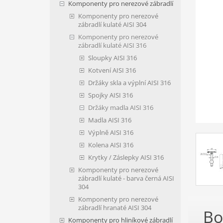
Komponenty pro nerezové zábradlí
Komponenty pro nerezové
zábradlí kulaté AISI 304
Komponenty pro nerezové
zábradlí kulaté AISI 316
Sloupky AISI 316
Kotvení AISI 316
Držáky skla a výplní AISI 316
Spojky AISI 316
Držáky madla AISI 316
Madla AISI 316
Výplně AISI 316
Kolena AISI 316
Krytky / Záslepky AISI 316
Komponenty pro nerezové
zábradlí kulaté - barva černá AISI
304
Komponenty pro nerezové
zábradlí hranaté AISI 304
Bo
Komponenty pro hliníkové zábradlí