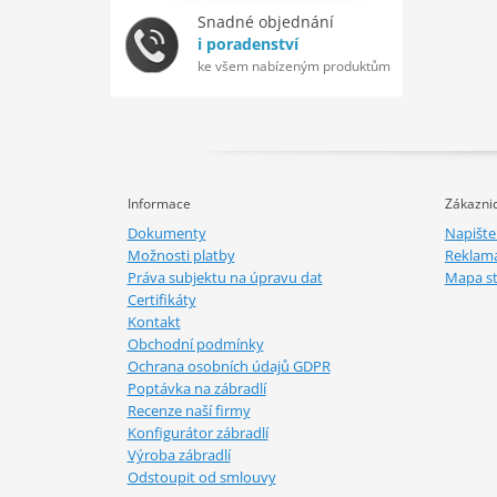
Snadné objednání
i poradenství
ke všem nabízeným produktům
Informace
Zákaznic
Dokumenty
Napišt
Možnosti platby
Reklam
Práva subjektu na úpravu dat
Mapa s
Certifikáty
Kontakt
Obchodní podmínky
Ochrana osobních údajů GDPR
Poptávka na zábradlí
Recenze naší firmy
Konfigurátor zábradlí
Výroba zábradlí
Odstoupit od smlouvy