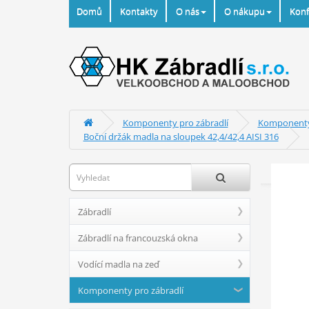
Domů
Kontakty
O nás
O nákupu
Konf
Komponenty pro zábradlí
Komponenty 
Boční držák madla na sloupek 42,4/42,4 AISI 316
Zábradlí
Zábradlí na francouzská okna
Vodící madla na zeď
Komponenty pro zábradlí