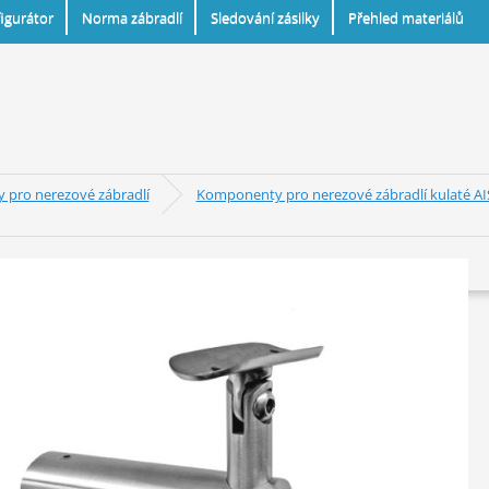
igurátor
Norma zábradlí
Sledování zásilky
Přehled materiálů
pro nerezové zábradlí
Komponenty pro nerezové zábradlí kulaté AI