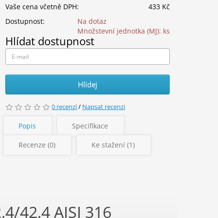
Vaše cena včetně DPH:
433 Kč
Dostupnost:
Na dotaz
Množstevní jednotka (MJ):
ks
Hlídat dostupnost
Hlídej
0 recenzí
/
Napsat recenzi
Popis
Specifikace
Recenze (0)
Ke stažení (1)
,4/42,4 AISI 316