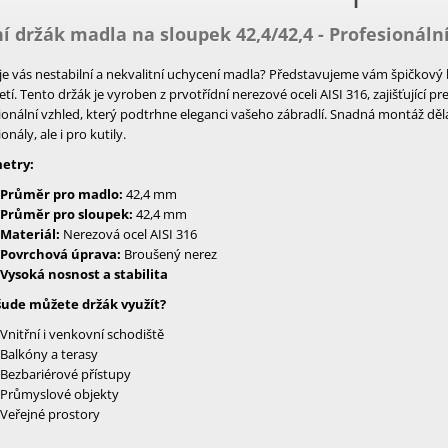
í držák madla na sloupek 42,4/42,4 - Profesionáln
e vás nestabilní a nekvalitní uchycení madla? Představujeme vám špičkový 
letí. Tento držák je vyroben z prvotřídní nerezové oceli AISI 316, zajišťující 
ionální vzhled, který podtrhne eleganci vašeho zábradlí. Snadná montáž děl
onály, ale i pro kutily.
etry:
Průměr pro madlo:
42,4 mm
Průměr pro sloupek:
42,4 mm
Materiál:
Nerezová ocel AISI 316
Povrchová úprava:
Broušený nerez
Vysoká nosnost a stabilita
šude můžete držák využít?
Vnitřní i venkovní schodiště
Balkóny a terasy
Bezbariérové přístupy
Průmyslové objekty
Veřejné prostory