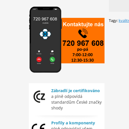
Tagy:
kvalit
Zábradlí je certifikováno
a plně odpovídá
standardům České značky
shody
Profily a komponenty
plně odpovídají všem