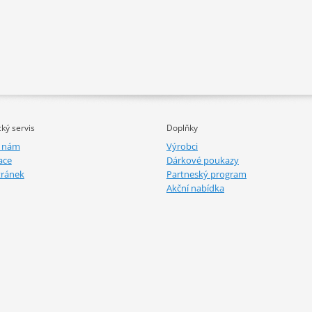
ký servis
Doplňky
e nám
Výrobci
ace
Dárkové poukazy
tránek
Partneský program
Akční nabídka