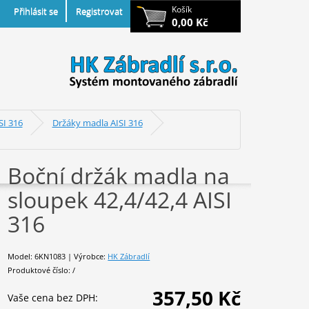
Košík
Přihlásit se
Registrovat
0,00 Kč
SI 316
Držáky madla AISI 316
Boční držák madla na
sloupek 42,4/42,4 AISI
316
Model: 6KN1083 | Výrobce:
HK Zábradlí
Produktové číslo: /
357,50 Kč
Vaše cena bez DPH: