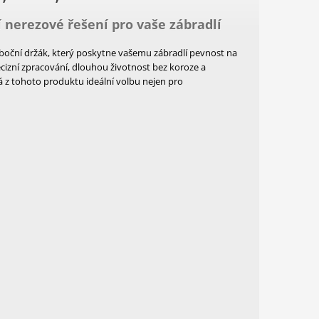
í nerezové řešení pro vaše zábradlí
boční držák, který poskytne vašemu zábradlí pevnost na
precizní zpracování, dlouhou životnost bez koroze a
á z tohoto produktu ideální volbu nejen pro