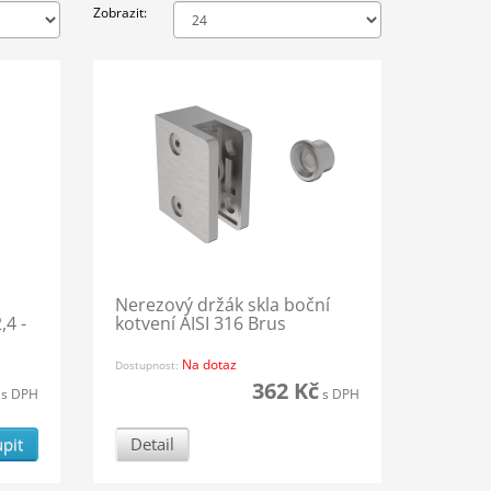
Zobrazit:
Nerezový držák skla boční
,4 -
kotvení AISI 316 Brus
Na dotaz
Dostupnost:
362 Kč
s DPH
s DPH
pit
Detail