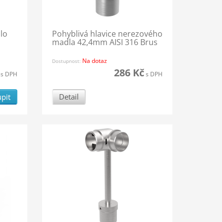
lo
Pohyblivá hlavice nerezového
madla 42,4mm AISI 316 Brus
Na dotaz
Dostupnost:
286 Kč
s DPH
s DPH
pit
Detail