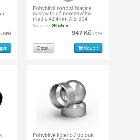
Pohyblivá rohová hlavice
ku,
nastavitelná nerezového
madla 42,4mm AISI 304
Skladem
Dostupnost:
947 Kč
s DPH
s DPH
pit
Detail
Koupit
k
Pohyblivé koleno / oblouk