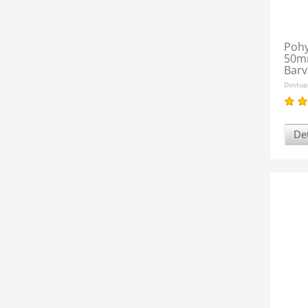
Pohy
50m
Barv
Dostup
Det