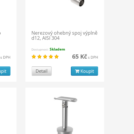
o
Nerezový ohebný spoj výplně
d12, AISI 304
Skladem
Dostupnost:
65 Kč
s DPH
s DPH
pit
Detail
Koupit