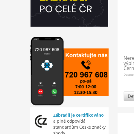
Nere
výpl
Čer
Dostup
Det
Zábradlí je certifikováno
a plně odpovídá
standardům České značky
shody