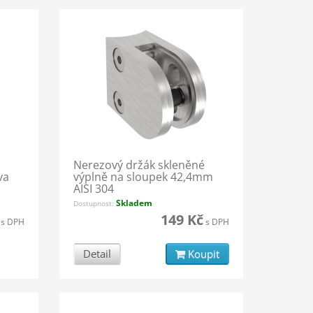
Nerezový držák skleněné
va
výplně na sloupek 42,4mm
AISI 304
Skladem
Dostupnost:
149 Kč
s DPH
s DPH
Detail
Koupit