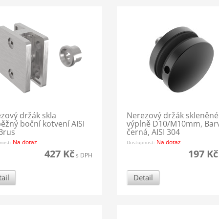
zový držák skla
Nerezový držák skleněné
ěžný boční kotvení AISI
výplně D10/M10mm, Bar
Brus
černá, AISI 304
Na dotaz
Na dotaz
nost:
Dostupnost:
427 Kč
197 Kč
s DPH
ail
Detail