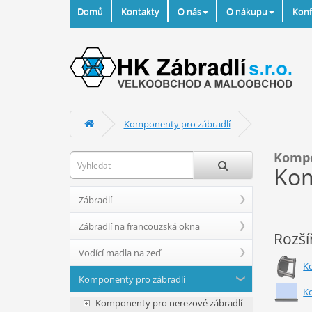
Domů
Kontakty
O nás
O nákupu
Konf
Komponenty pro zábradlí
Kompo
Kom
Zábradlí
Zábradlí na francouzská okna
Rozší
Vodící madla na zeď
K
Komponenty pro zábradlí
K
Komponenty pro nerezové zábradlí