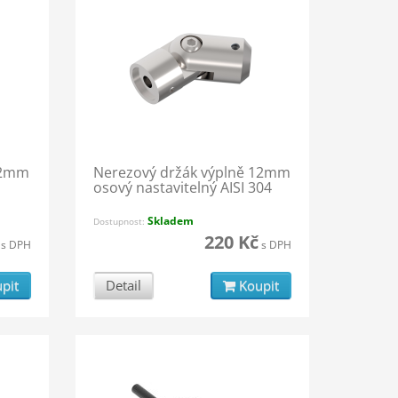
12mm
Nerezový držák výplně 12mm
osový nastavitelný AISI 304
Skladem
Dostupnost:
220 Kč
s DPH
s DPH
pit
Detail
Koupit