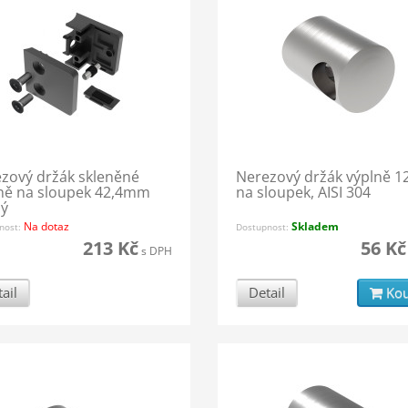
zový držák skleněné
Nerezový držák výplně 
ně na sloupek 42,4mm
na sloupek, AISI 304
ný
Na dotaz
Skladem
nost:
Dostupnost:
213 Kč
56 Kč
s DPH
ail
Detail
Kou