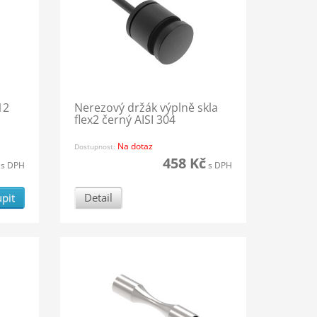
12
Nerezový držák výplně skla
flex2 černý AISI 304
Na dotaz
Dostupnost:
458 Kč
s DPH
s DPH
pit
Detail