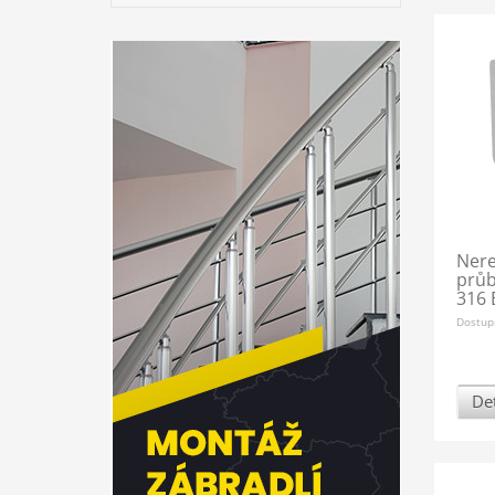
Nere
průb
316 
Dostup
Det