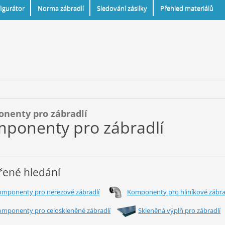
igurátor
Norma zábradlí
Sledování zásilky
Přehled materiálů
nenty pro zábradlí
ponenty pro zábradlí
řené hledání
omponenty pro nerezové zábradlí
Komponenty pro hliníkové zábra
omponenty pro celoskleněné zábradlí
Skleněná výplň pro zábradlí