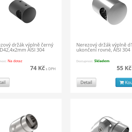
zový držák výplně černý
Nerezový držák výplně d
D42,4x2mm AISI 304
ukončení rovné, AISI 304
Na dotaz
Skladem
nost:
Dostupnost:
74 Kč
55 Kč
s DPH
ail
Detail
Kou