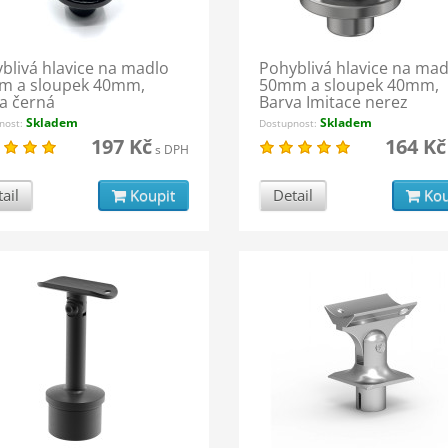
blivá hlavice na madlo
Pohyblivá hlavice na mad
m a sloupek 40mm,
50mm a sloupek 40mm,
a černá
Barva Imitace nerez
Skladem
Skladem
nost:
Dostupnost:
197 Kč
164 Kč
s DPH
ail
Koupit
Detail
Kou