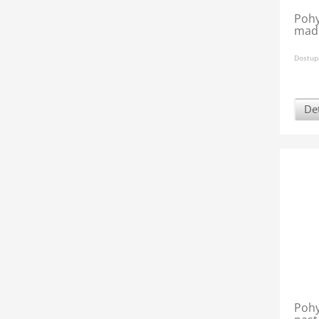
Pohy
madl
Dostup
Det
Pohy