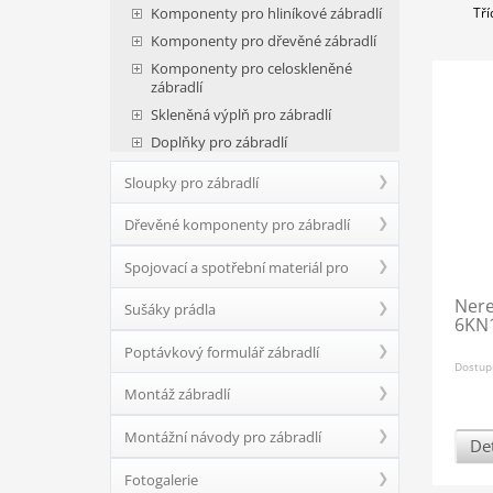
Komponenty pro hliníkové zábradlí
Tří
Komponenty pro dřevěné zábradlí
Komponenty pro celoskleněné
zábradlí
Skleněná výplň pro zábradlí
Doplňky pro zábradlí
Sloupky pro zábradlí
Dřevěné komponenty pro zábradlí
Spojovací a spotřební materiál pro
Nere
Sušáky prádla
zábradlí
6KN1
Poptávkový formulář zábradlí
Dostup
Montáž zábradlí
Montážní návody pro zábradlí
Det
Fotogalerie