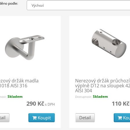
děno podle:
zový držák madla
Nerezový držák průchozí
018 AISI 316
výplně D12 na sloupek 42
AISI 304
Skladem
Skladem
nost:
Dostupnost:
290 Kč
110 Kč
s DPH
ail
Koupit
Detail
Kou