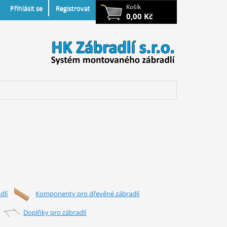
Košík
Přihlásit se
Registrovat
0,00 Kč
dlí
Komponenty pro dřevěné zábradlí
Doplňky pro zábradlí