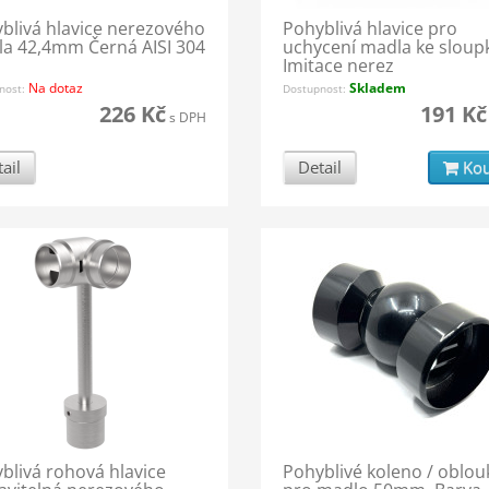
blivá hlavice nerezového
Pohyblivá hlavice pro
a 42,4mm Černá AISI 304
uchycení madla ke sloup
Imitace nerez
Na dotaz
Skladem
nost:
Dostupnost:
226 Kč
191 Kč
s DPH
ail
Detail
Kou
blivá rohová hlavice
Pohyblivé koleno / oblou