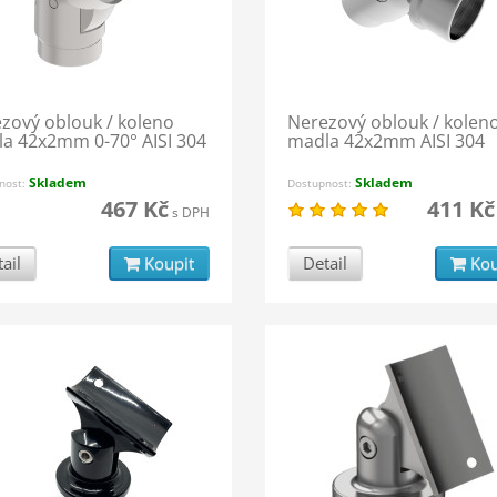
zový oblouk / koleno
Nerezový oblouk / kolen
a 42x2mm 0-70° AISI 304
madla 42x2mm AISI 304
Skladem
Skladem
nost:
Dostupnost:
467 Kč
411 Kč
s DPH
ail
Koupit
Detail
Kou