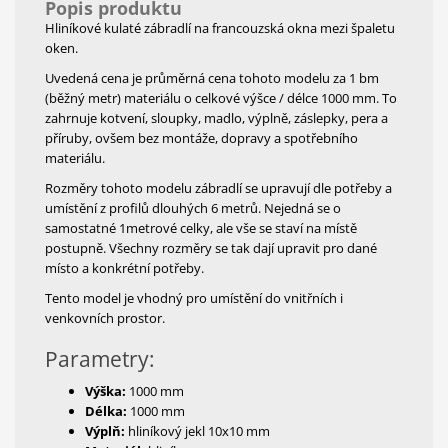
Popis produktu
Hliníkové kulaté zábradlí na francouzská okna mezi špaletu
oken.
Uvedená cena je průměrná cena tohoto modelu za 1 bm
(běžný metr) materiálu o celkové výšce / délce 1000 mm. To
zahrnuje kotvení, sloupky, madlo, výplně, záslepky, pera a
příruby, ovšem bez montáže, dopravy a spotřebního
materiálu.
Rozměry tohoto modelu zábradlí se upravují dle potřeby a
umístění z profilů dlouhých 6 metrů. Nejedná se o
samostatné 1metrové celky, ale vše se staví na místě
postupně. Všechny rozměry se tak dají upravit pro dané
místo a konkrétní potřeby.
Tento model je vhodný pro umístění do vnitřních i
venkovních prostor.
Parametry:
Výška:
1000 mm
Délka:
1000 mm
Výplň:
hliníkový jekl 10x10 mm