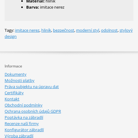
Materiál:
hliník
Barva:
imitace nerez
Tagy:
imitace nerez
,
hliník
,
bezpečnost
,
moderní styl
,
odolnost
,
stylový
design
Informace
Dokumenty
Možnosti platby
Práva subjektu na úpravu dat
Certifikáty
Kontakt
Obchodní podmínky
Ochrana osobních údajů GDPR
Poptávka na zábradlí
Recenze naší firmy
Konfigurátor zábradlí
Výroba zábradlí