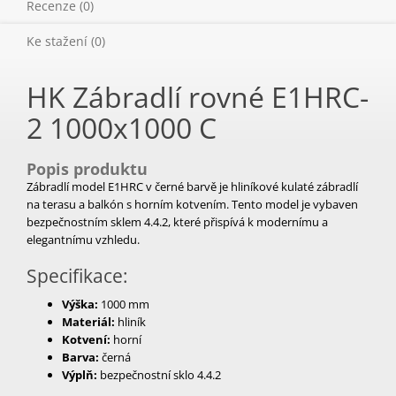
Recenze (0)
Ke stažení (0)
HK Zábradlí rovné E1HRC-
2 1000x1000 C
Popis produktu
Zábradlí model E1HRC v černé barvě je hliníkové kulaté zábradlí
na terasu a balkón s horním kotvením. Tento model je vybaven
bezpečnostním sklem 4.4.2, které přispívá k modernímu a
elegantnímu vzhledu.
Specifikace:
Výška:
1000 mm
Materiál:
hliník
Kotvení:
horní
Barva:
černá
Výplň:
bezpečnostní sklo 4.4.2